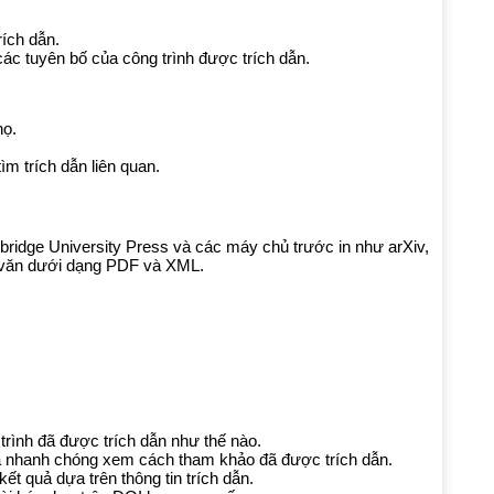
rích dẫn.
 các tuyên bố của công trình được trích dẫn.
họ.
ìm trích dẫn liên quan.
mbridge University Press và các máy chủ trước in như arXiv,
àn văn dưới dạng PDF và XML.
rình đã được trích dẫn như thế nào.
và nhanh chóng xem cách tham khảo đã được trích dẫn.
ết quả dựa trên thông tin trích dẫn.