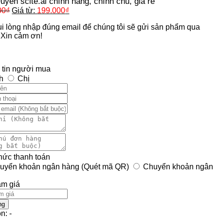
yền scite.ai chính hãng, chính chủ, giá rẻ
00
₫
Giá từ:
199.000
₫
i lòng nhập đúng email để chúng tôi sẽ gửi sản phẩm qua
 Xin cảm ơn!
 tin người mua
h
Chị
hức thanh toán
uyển khoản ngân hàng (Quét mã QR)
Chuyển khoản ngân
ảm giá
ng
n: -