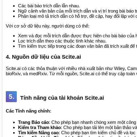
Các bài báo trích dẫn lẫn nhau.
Ngữ cảnh văn bản của mỗi trích dẫn và vị trí trong bài báo t
Phân loại mô tả trích dẫn có hỗ trợ, đề cập, hay đối lập với
Với cơ sở dữ liệu này, người dùng có thể:
Xem và đọc mỗi trích dẫn được thực hiện cho bài báo của 
Lọc trích dẫn theo các thuộc tính khác nhau.
Tìm kiếm trực tiếp trong các đoạn văn bản đã trích xuất để t
4. Nguồn dữ liệu của Scite.ai
Scite.ai có các thỏa thuận với nhiều nhà xuất bản như Wiley, Ca
bioRxiv, và medRxiv. Từ mỗi nguồn, Scite.ai có thể truy cập to
5.
Tính năng của tài khoản Scite.ai
Các Tính năng chính:
Trang Báo cáo
: Cho phép bạn nhanh chóng xem một công t
Kiểm tra Tham khảo
: Cho phép bạn tải lên một bản thảo 
Tìm kiếm Nâng cao
: Cho phép bạn tìm kiếm chủ đề và lọc k