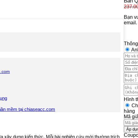
Bản Qu
237.0
Bạn vu
email.
Thông
An
c.com
dụng
Hình t
Ch
hần mềm tại chiaseacc.com
hàng
Mã gi
Áp dụ
Coupo
 ta xây dựng kiến thức. Mỗi bài nghiên cứu mới thường trích