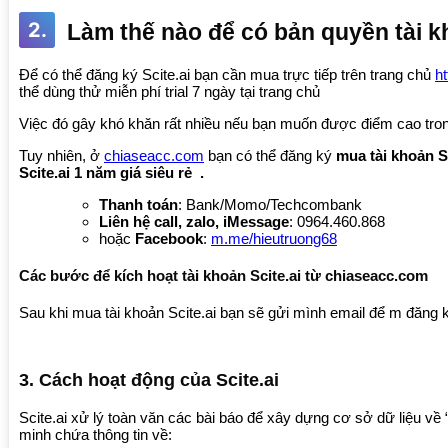
2.
Làm thế nào để có bản quyền tài kho
Để có thể đăng ký Scite.ai bạn cần mua trực tiếp trên trang chủ
ht
thể dùng thử miễn phí trial 7 ngày tại trang chủ
Việc đó gây khó khăn rất nhiều nếu bạn muốn được điểm cao tron
Tuy nhiên, ở
chiaseacc.com
bạn có thể đăng ký
mua tài khoản Sc
Scite.ai 1 năm giá siêu rẻ .
Thanh toán
: Bank/Momo/Techcombank
Liên hệ call, zalo, iMessage
: 0964.460.868
hoặc
Facebook
:
m.me/hieutruong68
Các bước để kích hoạt tài khoản Scite.ai từ chiaseacc.com
Sau khi mua tài khoản Scite.ai bạn sẽ gửi mình email để m đăng 
3. Cách hoạt động của Scite.ai
Scite.ai xử lý toàn văn các bài báo để xây dựng cơ sở dữ liệu về “
minh chứa thông tin về: