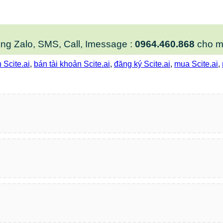
òng Zalo, SMS, Call, Imessage :
0964.460.868
cho m
 Scite.ai
,
bán tài khoản Scite.ai
,
đăng ký Scite.ai
,
mua Scite.ai
,