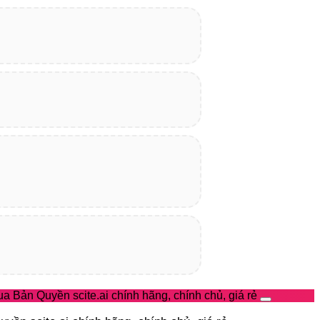
a Bản Quyền scite.ai chính hãng, chính chủ, giá rẻ