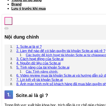
Brand
Lưu ý trước khi mua
Nội dung chính
1. Scite.ai là gì ?
2. Làm thế nào để có bản quyền tài khoản Scite.ai giá rẻ ?
Các bước để kích hoạt tài khoản Scite.ai từ chiaseac
3. Cách hoạt động của Scite.ai
4. Nguồn dữ liệu của Scite.ai
5. Tính năng của tài khoản Scite.ai
Các Tính năng chính:
6. Video review mua tài khoản Scite.ai và hướng dẫn sử 
7. Lời kết về tài khoản Scite.ai
8. Ảnh màn hình một số khách hàng đã mua bản quyền p
1.
Scite.ai là gì ?
Trong lĩnh vực xuất bản khoa học, trích dẫn là cơ chế giúp chúng