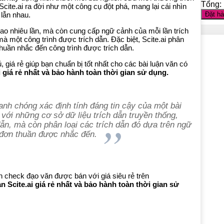
Tổng:
 Scite.ai ra đời như một công cụ đột phá, mang lại cái nhìn
 lẫn nhau.
Đặt h
 bao nhiêu lần, mà còn cung cấp ngữ cảnh của mỗi lần trích
à một công trình được trích dẫn. Đặc biệt, Scite.ai phân
 thuần nhắc đến công trình được trích dẫn.
 giá rẻ giúp bạn chuẩn bị tốt nhất cho các bài luận văn có
i giá rẻ nhất và bảo hành toàn thời gian sử dụng.
anh chóng xác định tính đáng tin cậy của một bài
 với những cơ sở dữ liệu trích dẫn truyền thống,
dẫn, mà còn phân loại các trích dẫn đó dựa trên ngữ
ỉ đơn thuần được nhắc đến.
 check đạo văn được bán với giá siêu rẻ trên
n Scite.ai giá rẻ nhất và bảo hành toàn thời gian sử