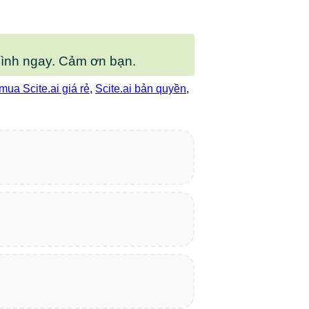
ình ngay. Cảm ơn bạn.
mua Scite.ai giá rẻ
,
Scite.ai bản quyền
,