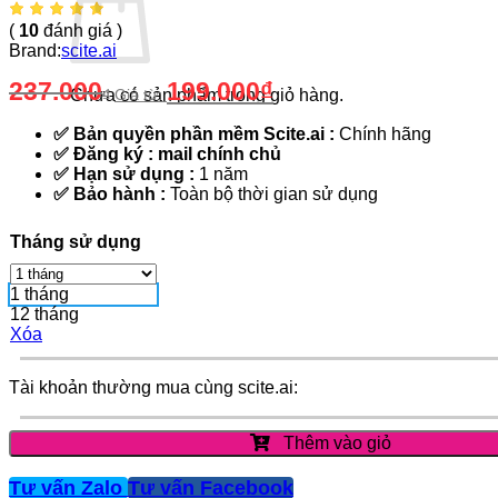
(
10
đánh giá )
Brand:
scite.ai
237.000
199.000
₫
₫
Giá từ:
Chưa có sản phẩm trong giỏ hàng.
Quay trở lại cửa hàng
✅ Bản quyền phần mềm Scite.ai :
Chính hãng
✅ Đăng ký : mail chính chủ
✅ Hạn sử dụng :
1 năm
✅ Bảo hành :
Toàn bộ thời gian sử dụng
Tháng sử dụng
1 tháng
12 tháng
Xóa
Tài khoản thường mua cùng scite.ai:
Thêm vào giỏ
Tư vấn Zalo
Tư vấn Facebook