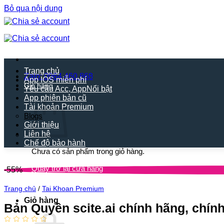
Bỏ qua nội dung
Trang chủ
Zalo: 0964.460.868
App IOS miễn phí
Giỏ hàng
Yêu cầu Acc, App
App phiên bản cũ
Tài khoản Premium
Blogs
Giới thiệu
Liên hệ
Chế độ bảo hành
Chưa có sản phẩm trong giỏ hàng.
Quay trở lại cửa hàng
-55%
Trang chủ
/
Tai Khoan Premium
Giỏ hàng
Bản Quyền scite.ai chính hãng, chính