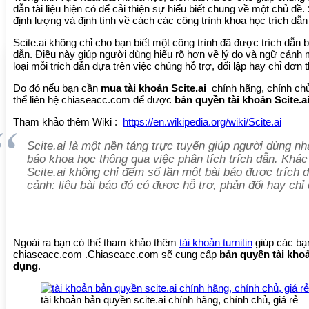
dẫn tài liệu hiện có để cải thiện sự hiểu biết chung về một chủ đề.
định lượng và định tính về cách các công trình khoa học trích dẫn
Scite.ai không chỉ cho bạn biết một công trình đã được trích dẫn
dẫn. Điều này giúp người dùng hiểu rõ hơn về lý do và ngữ cảnh m
loại mỗi trích dẫn dựa trên việc chúng hỗ trợ, đối lập hay chỉ đơn
Do đó nếu bạn cần
mua tài khoản Scite.ai
chính hãng, chính chủ,
thể liên hệ chiaseacc.com để được
bản quyền tài khoản Scite.a
Tham khảo thêm Wiki :
https://en.wikipedia.org/wiki/Scite.ai
Scite.ai là một nền tảng trực tuyến giúp người dùng nh
báo khoa học thông qua việc phân tích trích dẫn. Khác
Scite.ai không chỉ đếm số lần một bài báo được trích 
cảnh: liệu bài báo đó có được hỗ trợ, phản đối hay ch
Ngoài ra bạn có thể tham khảo thêm
tài khoản turnitin
giúp các bạn
chiaseacc.com .Chiaseacc.com sẽ cung cấp
bản quyền tài khoả
dụng
.
tài khoản bản quyền scite.ai chính hãng, chính chủ, giá rẻ