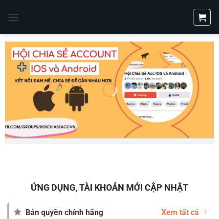
Bỏ
qua
nội
dung
ỨNG DỤNG, TÀI KHOẢN MỚI CẬP NHẬT
Bản quyền chính hãng
Xem tất cả