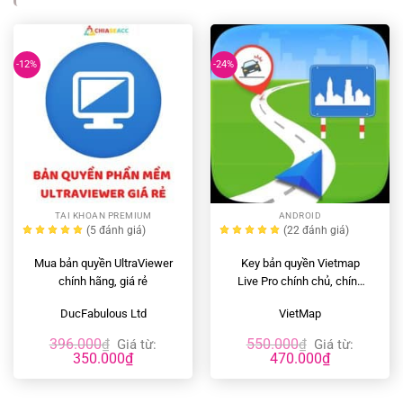
-12%
-24%
TAI KHOAN PREMIUM
ANDROID
(5
đánh giá
)
(22
đánh giá
)
Mua bản quyền UltraViewer
Key bản quyền Vietmap
chính hãng, giá rẻ
Live Pro chính chủ, chính
hãng, giá rẻ
DucFabulous Ltd
VietMap
396.000
550.000
₫
Giá từ:
₫
Giá từ:
350.000
₫
470.000
₫