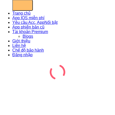
Trang chủ
App IOS miễn phí
Yêu cầu Acc, App
App phiên bản cũ
Tài khoản Premium
Blogs
Giới thiệu
Liên hệ
Chế độ bảo hành
Đăng nhập