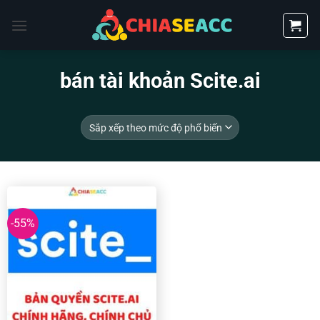
Bỏ
qua
nội
dung
bán tài khoản Scite.ai
-55%