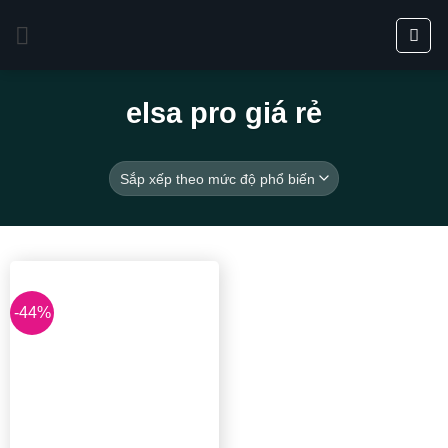
Bỏ
qua
nội
dung
elsa pro giá rẻ
-44%