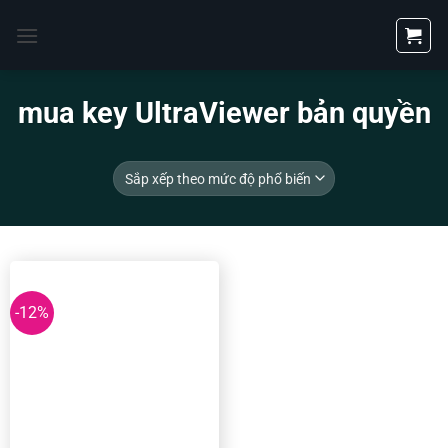
Bỏ
qua
nội
dung
mua key UltraViewer bản quyền
-12%