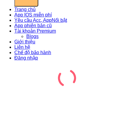
Trang chủ
App IOS miễn phí
Yêu cầu Acc, App
App phiên bản cũ
Tài khoản Premium
Blogs
Giới thiệu
Liên hệ
Chế độ bảo hành
Đăng nhập