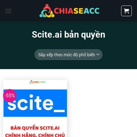
Bỏ
qua
nội
dung
Scite.ai bản quyền
-55%