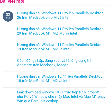
Bài viết mới
Hướng dẫn cài Windows 11 Pro lên Parallels Desktop
03
26 trên MacBook chip M và Intel
Th9
Không
có
Hướng dẫn cài Windows 11 Pro lên Parallels Desktop
bình
20 trên MacBook M1, M2, M3 và Intel
luận
Không
ở
có
Hướng
Hướng dẫn cài Windows 11 Pro lên Parallels Desktop
bình
dẫn
19 trên MacBook M1, M2 và Intel
luận
cài
Không
ở
Windows
có
Hướng
Cách đăng nhập, đăng xuất và tải ứng dụng trên
11
bình
dẫn
Appstore trên Macbook, Macos
Pro
luận
cài
Không
lên
ở
Windows
có
Parallels
Hướng
Hướng dẫn cài Windows 10, 11 lên Parallels Desktop
11
bình
Desktop
dẫn
18 trên MacBook M1, M2 và Intel
Pro
luận
26
cài
Không
lên
ở
trên
Windows
có
Parallels
Cách
MacBook
Link download window 10,11 trực tiếp từ Microsoft
11
bình
Desktop
đăng
chip
cho PC và Window cho máy Mac intel và Mac M1 chạy
Pro
luận
20
nhập,
M
Win qua Parallels deskop
lên
ở
trên
đăng
và
Không
Parallels
Hướng
MacBook
xuất
Intel