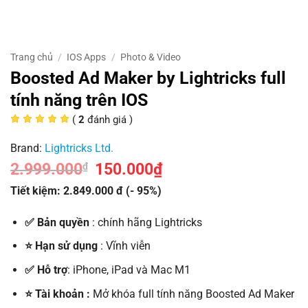
Trang chủ
/
IOS Apps
/
Photo & Video
Boosted Ad Maker by Lightricks full
tính năng trên IOS
(
2
đánh giá )
Brand:
Lightricks Ltd.
2.999.000
Giá
150.000
₫
Giá
₫
gốc
hiện
là:
tại
Tiết kiệm: 2.849.000 đ (- 95%)
2.999.000₫.
là:
150.000₫.
✅ Bản quyền
: chính hãng Lightricks
⭐ Hạn sử dụng
: Vĩnh viễn
✅ Hỗ trợ
: iPhone, iPad và Mac M1
⭐ Tài khoản :
Mở khóa full tính năng Boosted Ad Maker