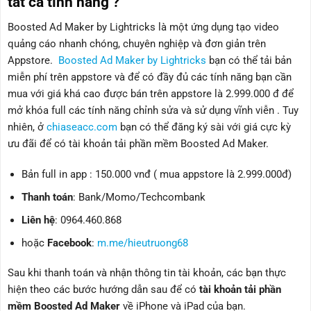
tất cả tính năng ?
Boosted Ad Maker by Lightricks là một ứng dụng tạo video
quảng cáo nhanh chóng, chuyên nghiệp và đơn giản trên
Appstore.
Boosted Ad Maker by Lightricks
bạn có thể tải bản
miễn phí trên appstore và để có đầy đủ các tính năng bạn cần
mua với giá khá cao được bán trên appstore là 2.999.000 đ để
mở khóa full các tính năng chỉnh sửa và sử dụng vĩnh viễn . Tuy
nhiên, ở
chiaseacc.com
bạn có thể đăng ký sài với giá cực kỳ
ưu đãi để có tài khoản tải phần mềm Boosted Ad Maker.
Bản full in app : 150.000 vnđ ( mua appstore là 2.999.000đ)
Thanh toán
: Bank/Momo/Techcombank
Liên hệ
: 0964.460.868
hoặc
Facebook
:
m.me/hieutruong68
Sau khi thanh toán và nhận thông tin tài khoản, các bạn thực
hiện theo các bước hướng dẫn sau để có
tài khoản tải phần
mềm Boosted Ad Maker
về iPhone và iPad của bạn.