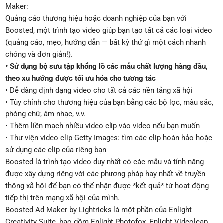
Maker:
Quảng cáo thương hiệu hoặc doanh nghiệp của bạn với
Boosted, một trình tạo video giúp bạn tạo tất cả các loại video
(quảng cáo, mẹo, hướng dẫn — bất kỳ thứ gì một cách nhanh
chóng và đơn giản!).
• Sử dụng bộ sưu tập khổng lồ các mẫu chất lượng hàng đầu,
theo xu hướng được tối ưu hóa cho tương tác
• Dễ dàng định dạng video cho tất cả các nền tảng xã hội
• Tùy chỉnh cho thương hiệu của bạn bằng các bộ lọc, màu sắc,
phông chữ, âm nhạc, v.v.
• Thêm liền mạch nhiều video clip vào video nếu bạn muốn
• Thư viện video clip Getty Images: tìm các clip hoàn hảo hoặc
sử dụng các clip của riêng bạn
Boosted là trình tạo video duy nhất có các mẫu và tính năng
được xây dựng riêng với các phương pháp hay nhất về truyền
thông xã hội để bạn có thể nhận được *kết quả* từ hoạt động
tiếp thị trên mạng xã hội của mình.
Boosted Ad Maker by Lightricks là một phần của Enlight
Creativity Suite, bao gồm Enlight Photofox, Enlight Videoleap,