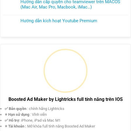
có
Desktop
Hướng dẫn cấp quyền cho teamviewer trên MACOS
dẫn
M1,
và
bình
19
(Mac Air, Mac Pro, Macbook, iMac…)
cài
M2,
tải
luận
trên
Không
Windows
M3
ứng
ở
MacBook
có
10,
và
dụng
Hướng dẫn kích hoạt Youtube Premium
Link
M1,
bình
11
Intel
trên
Không
download
M2
luận
lên
Appstore
có
window
và
ở
Parallels
trên
bình
10,11
Intel
Hướng
Desktop
Macbook,
luận
trực
dẫn
18
Macos
ở
tiếp
cấp
trên
Hướng
từ
quyền
MacBook
dẫn
Microsoft
cho
M1,
kích
cho
teamviewer
M2
hoạt
PC
trên
và
Youtube
và
MACOS
Intel
Premium
Window
(Mac
cho
Air,
máy
Mac
Mac
Pro,
Boosted Ad Maker by Lightricks full tính năng trên IOS
intel
Macbook,
và
iMac…)
✅ Bản quyền
: chính hãng Lightricks
Mac
⭐ Hạn sử dụng
: Vĩnh viễn
M1
✅ Hỗ trợ
: iPhone, iPad và Mac M1
chạy
⭐ Tài khoản :
Win
Mở khóa full tính năng Boosted Ad Maker