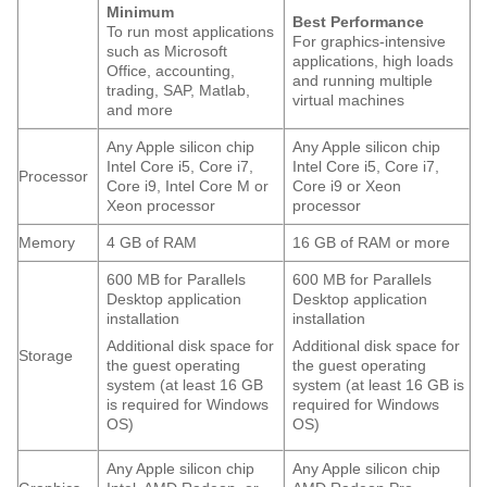
Minimum
Best Performance
To run most applications
For graphics-intensive
such as Microsoft
applications, high loads
Office, accounting,
and running multiple
trading, SAP, Matlab,
virtual machines
and more
Any Apple silicon chip
Any Apple silicon chip
Intel Core i5, Core i7,
Intel Core i5, Core i7,
Processor
Core i9, Intel Core M or
Core i9 or Xeon
Xeon processor
processor
Memory
4 GB of RAM
16 GB of RAM or more
600 MB for Parallels
600 MB for Parallels
Desktop application
Desktop application
installation
installation
Additional disk space for
Additional disk space for
Storage
the guest operating
the guest operating
system (at least 16 GB
system (at least 16 GB is
is required for Windows
required for Windows
OS)
OS)
Any Apple silicon chip
Any Apple silicon chip