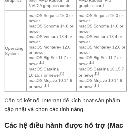
Graphics
Intel, AMD Radeon, or
AMD Radeon Pro
NVIDIA graphics cards
graphics card
macOS Sequoia 15.0 or
macOS Sequoia 15.0 or
newer
newer
macOS Sonoma 14.0 or
macOS Sonoma 14.0 or
newer
newer
macOS Ventura 13.4 or
macOS Ventura 13.4 or
newer
newer
macOS Monterey 12.6
macOS Monterey 12.6 or
Operating
or newer
newer
System
macOS Big Sur 11.7 or
macOS Big Sur 11.7 or
[1]
[1]
newer
newer
macOS Catalina
macOS Catalina 10.15.7
[1]
[1]
10.15.7 or newer
or newer
macOS Mojave 10.14.6
macOS Mojave 10.14.6
[1]
[1]
or newer
or newer
Cần có kết nối Internet để kích hoạt sản phẩm,
cập nhật và chọn các tính năng.
Các hệ điều hành được hỗ trợ (Mac