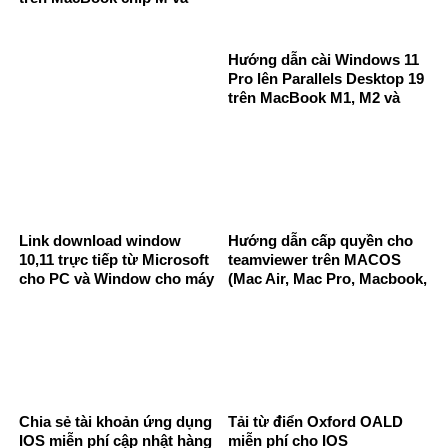
Intel
Hướng dẫn cài Windows 11
Pro lên Parallels Desktop 19
trên MacBook M1, M2 và
Intel
Link download window
Hướng dẫn cấp quyền cho
10,11 trực tiếp từ Microsoft
teamviewer trên MACOS
cho PC và Window cho máy
(Mac Air, Mac Pro, Macbook,
Mac intel và Mac M1 chạy
iMac…)
Win qua Parallels deskop
Chia sẻ tài khoản ứng dụng
Tải từ điển Oxford OALD
IOS miễn phí cập nhật hàng
miễn phí cho IOS