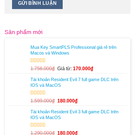
Sản phẩm mới
Mua Key SmartPLS Professional giá rẻ trên
Macos và Windows
Được xếp
1.756.000
₫
Giá từ:
170.000
₫
hạng
5.00
5
sao
Tài khoản Resident Evil 7 full game DLC trên
IOS và MacOS
Được xếp
Giá
Giá
1.599.000
₫
180.000
₫
hạng
5.00
5
gốc
hiện
sao
Tài khoản Resident Evil 3 full game DLC trên
là:
tại
IOS và MacOS
1.599.000₫.
là:
180.000₫.
Được xếp
Giá
Giá
1.290.000
₫
180.000
₫