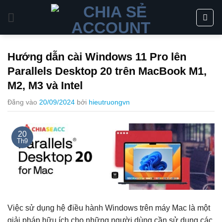
Bỏ
qua
nội
dung
Hướng dẫn cài Windows 11 Pro lên
Parallels Desktop 20 trên MacBook M1,
M2, M3 và Intel
Đăng vào
20/09/2024
bởi
hieutruongvn
20
Th9
Việc sử dụng hệ điều hành Windows trên máy Mac là một
giải pháp hữu ích cho những người dùng cần sử dụng các