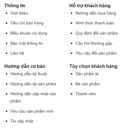
M1,
kích
cho
teamviewer
Thông tin
M2
Hỗ trợ khách hàng
hoạt
PC
trên
và
Youtube
Giới thiệu
Hướng dẫn mua hàng
và
MACOS
Intel
Premium
Window
(Mac
Tiêu chí bán hàng
Hình thức thanh toán
cho
Air,
máy
Mac
Điều khoản sử dụng
Quy định đổi sản phẩm
Mac
Pro,
intel
Macbook,
Bảo mật thông tin
Câu hỏi thường gặp
và
iMac…)
Mac
Liên hệ
Yêu cầu đổi sản phẩm
M1
chạy
Win
Hướng dẫn cơ bản
Tùy chọn khách hàng
qua
Hướng dẫn kỹ thuật
Sản phẩm lẻ
Parallels
deskop
Hướng dẫn tải sản phẩm
Bộ sản phẩm
Hướng dẫn cập nhật sản
Thành viên
phẩm
Yêu cầu sản phẩm mới
Tin cập nhật