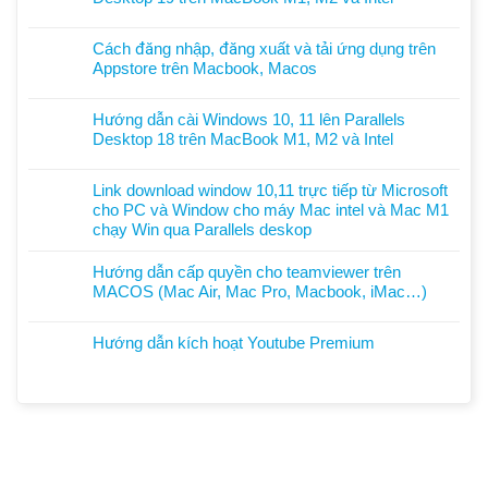
luận
cài
Không
ở
Windows
có
Hướng
Cách đăng nhập, đăng xuất và tải ứng dụng trên
11
bình
dẫn
Appstore trên Macbook, Macos
Pro
luận
cài
Không
lên
ở
Windows
có
Parallels
Hướng
Hướng dẫn cài Windows 10, 11 lên Parallels
11
bình
Desktop
dẫn
Desktop 18 trên MacBook M1, M2 và Intel
Pro
luận
26
cài
Không
lên
ở
trên
Windows
có
Parallels
Cách
MacBook
Link download window 10,11 trực tiếp từ Microsoft
11
bình
Desktop
đăng
chip
cho PC và Window cho máy Mac intel và Mac M1
Pro
luận
20
nhập,
M
chạy Win qua Parallels deskop
lên
ở
trên
đăng
và
Không
Parallels
Hướng
MacBook
xuất
Intel
có
Desktop
Hướng dẫn cấp quyền cho teamviewer trên
dẫn
M1,
và
bình
19
MACOS (Mac Air, Mac Pro, Macbook, iMac…)
cài
M2,
tải
luận
trên
Không
Windows
M3
ứng
ở
MacBook
có
10,
và
dụng
Hướng dẫn kích hoạt Youtube Premium
Link
M1,
bình
11
Intel
trên
Không
download
M2
luận
lên
Appstore
có
window
và
ở
Parallels
trên
bình
10,11
Intel
Hướng
Desktop
Macbook,
luận
trực
dẫn
18
Macos
ở
tiếp
cấp
trên
Hướng
từ
quyền
MacBook
dẫn
Microsoft
cho