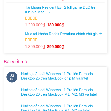
hạng
5.00
5
gốc
hiện
sao
Tài khoản Resident Evil 2 full game DLC trên
là:
tại
IOS và MacOS
1.290.000₫.
là:
180.000₫.
Được xếp
Giá
Giá
1.290.000
₫
180.000
₫
hạng
5.00
5
gốc
hiện
sao
Mua tài khoản Reddit Premium chính chủ giá rẻ
là:
tại
1.290.000₫.
là:
180.000₫.
Được xếp
Giá
Giá
1.399.000
₫
899.000
₫
hạng
5.00
5
gốc
hiện
sao
là:
tại
Bài viết mới
1.399.000₫.
là:
899.000₫.
Hướng dẫn cài Windows 11 Pro lên Parallels
03
Desktop 26 trên MacBook chip M và Intel
Th9
Không
có
Hướng dẫn cài Windows 11 Pro lên Parallels
bình
Desktop 20 trên MacBook M1, M2, M3 và Intel
luận
Không
ở
có
Hướng
Hướng dẫn cài Windows 11 Pro lên Parallels
bình
dẫn
Desktop 19 trên MacBook M1, M2 và Intel