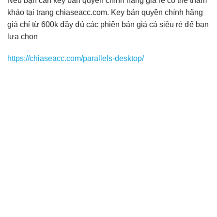
Nếu bạn cần key bản quyền chính hãng giá rẻ có thể tham
khảo tại trang chiaseacc.com. Key bản quyền chính hãng
giá chỉ từ 600k đầy đủ các phiên bản giá cả siêu rẻ để bạn
lựa chọn
https://chiaseacc.com/parallels-desktop/