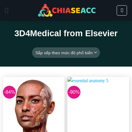
Bỏ
qua
nội
dung
3D4Medical from Elsevier
-84%
-90%