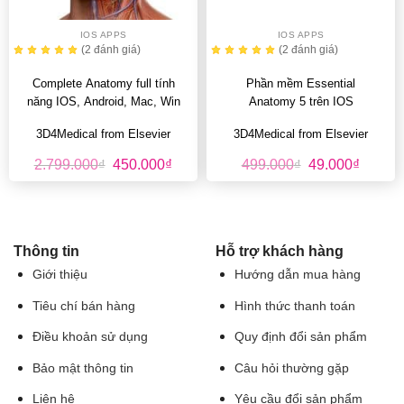
IOS APPS
IOS APPS
(2
đánh giá
)
(2
đánh giá
)
Complete Anatomy full tính
Phần mềm Essential
năng IOS, Android, Mac, Win
Anatomy 5 trên IOS
3D4Medical from Elsevier
3D4Medical from Elsevier
Giá
Giá
Giá
Giá
2.799.000
₫
450.000
₫
499.000
₫
49.000
₫
gốc
hiện
gốc
hiện
là:
tại
là:
tại
2.799.000₫.
là:
499.000₫.
là:
450.000₫.
49.000₫
Thông tin
Hỗ trợ khách hàng
Giới thiệu
Hướng dẫn mua hàng
Tiêu chí bán hàng
Hình thức thanh toán
Điều khoản sử dụng
Quy định đổi sản phẩm
Bảo mật thông tin
Câu hỏi thường gặp
Liên hệ
Yêu cầu đổi sản phẩm