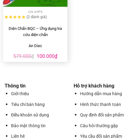
IOS APPS
(2
đánh giá
)
Diện Chẩn BQC – Ứng dụng tra
cứu diện chẩn
An Diec
Giá
Giá
579.000
100.000
₫
₫
gốc
hiện
là:
tại
579.000₫.
là:
100.000₫.
Thông tin
Hỗ trợ khách hàng
Giới thiệu
Hướng dẫn mua hàng
Tiêu chí bán hàng
Hình thức thanh toán
Điều khoản sử dụng
Quy định đổi sản phẩm
Bảo mật thông tin
Câu hỏi thường gặp
Liên hệ
Yêu cầu đổi sản phẩm