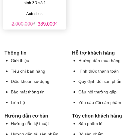
hình 3D số 1
Autodesk
Giá
Giá
2.000.000
₫
389.000
₫
gốc
hiện
là:
tại
2.000.000₫.
là:
389.000₫.
Thông tin
Hỗ trợ khách hàng
Giới thiệu
Hướng dẫn mua hàng
Tiêu chí bán hàng
Hình thức thanh toán
Điều khoản sử dụng
Quy định đổi sản phẩm
Bảo mật thông tin
Câu hỏi thường gặp
Liên hệ
Yêu cầu đổi sản phẩm
Hướng dẫn cơ bản
Tùy chọn khách hàng
Hướng dẫn kỹ thuật
Sản phẩm lẻ
Hướng dẫn tải sản phẩm
Bộ sản phẩm