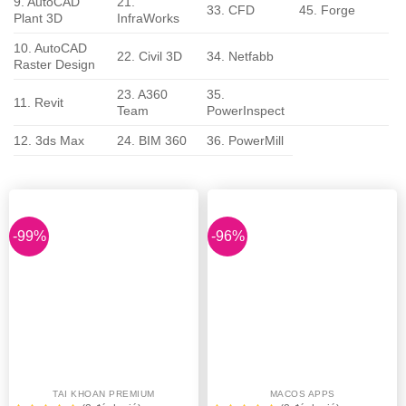
9. AutoCAD
21.
33. CFD
45. Forge
Plant 3D
InfraWorks
10. AutoCAD
22. Civil 3D
34. Netfabb
Raster Design
23. A360
35.
11. Revit
Team
PowerInspect
12. 3ds Max
24. BIM 360
36. PowerMill
-99%
-96%
TAI KHOAN PREMIUM
MACOS APPS