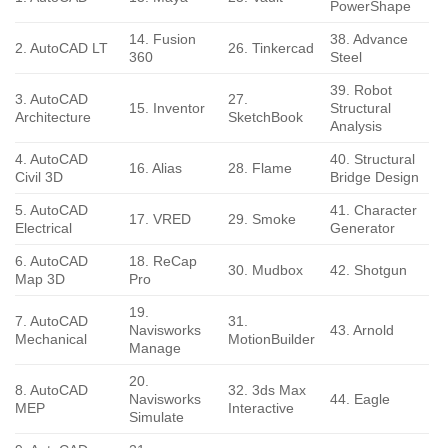
PowerShape
14. Fusion
38. Advance
2. AutoCAD LT
26. Tinkercad
360
Steel
39. Robot
3. AutoCAD
27.
15. Inventor
Structural
Architecture
SketchBook
Analysis
4. AutoCAD
40. Structural
16. Alias
28. Flame
Civil 3D
Bridge Design
5. AutoCAD
41. Character
17. VRED
29. Smoke
Electrical
Generator
6. AutoCAD
18. ReCap
30. Mudbox
42. Shotgun
Map 3D
Pro
19.
7. AutoCAD
31.
Navisworks
43. Arnold
Mechanical
MotionBuilder
Manage
20.
8. AutoCAD
32. 3ds Max
Navisworks
44. Eagle
MEP
Interactive
Simulate