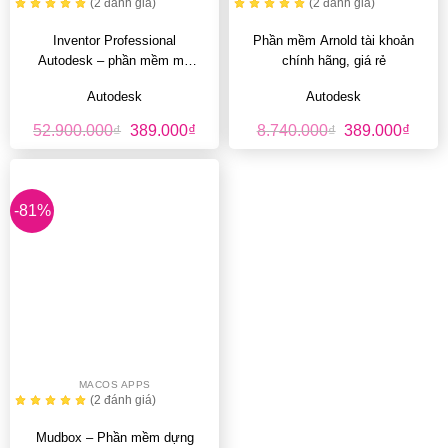
(2
đánh giá
)
(2
đánh giá
)
Inventor Professional
Phần mềm Arnold tài khoản
Autodesk – phần mềm mô
chính hãng, giá rẻ
phỏng 3D
Autodesk
Autodesk
Giá
Giá
Giá
Giá
52.900.000
₫
389.000
₫
8.740.000
₫
389.000
₫
gốc
hiện
gốc
hiện
là:
tại
là:
tại
52.900.000₫.
là:
8.740.000₫.
là:
389.000₫.
389.0
-81%
MACOS APPS
(2
đánh giá
)
Mudbox – Phần mềm dựng