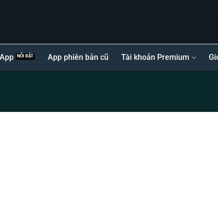
 App
App phiên bản cũ
Tài khoản Premium
Gi