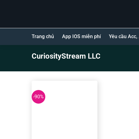
Bỏ
qua
nội
dung
Trang chủ
App IOS miễn phí
Yêu cầu Acc,
CuriosityStream LLC
-90%