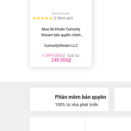
+
EDUCATION
(2
đánh giá
)
Mua tài khoản Curiosity
Stream bản quyền chính
hãng, giá rẻ
CuriosityStream LLC
1.599.000
₫
Giá từ:
248.000
₫
Phần mềm bản quyền
100% từ nhà phát triển