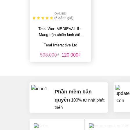
+
GAMES
(5
đánh giá
)
Total War: MEDIEVAL II –
Mang trận chiến kinh điển
lên màn hình điện…
Feral Interactive Ltd
Giá
Giá
598.000
₫
120.000
₫
gốc
hiện
là:
tại
598.000₫.
là:
120.000₫.
Phần mềm bản
quyền
100% từ nhà phát
triển