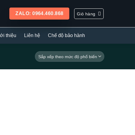
ZALO: 0964.460.868
Giỏ hàng
ới thiệu
Liên hệ
Chế độ bảo hành