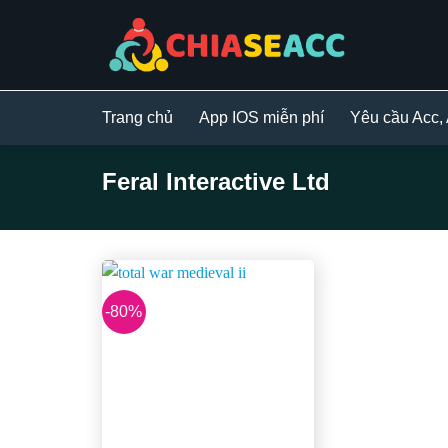
Bỏ
qua
nội
dung
Trang chủ
App IOS miễn phí
Yêu cầu Acc,
Feral Interactive Ltd
-80%