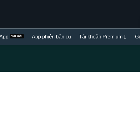
 App
App phiên bản cũ
Tài khoản Premium
Gi