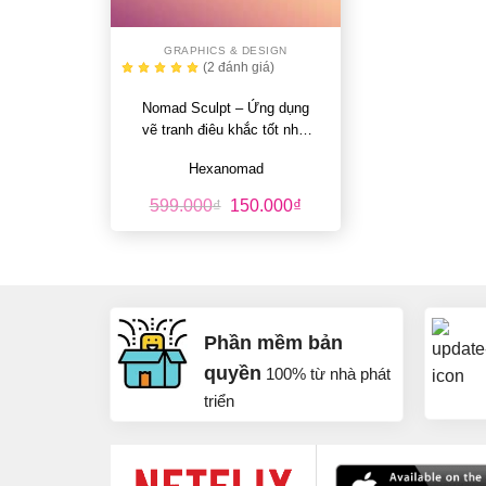
+
GRAPHICS & DESIGN
(2
đánh giá
)
Nomad Sculpt – Ứng dụng
vẽ tranh điêu khắc tốt nhất
trên iPhone và…
Hexanomad
Giá
Giá
599.000
₫
150.000
₫
gốc
hiện
là:
tại
599.000₫.
là:
150.000₫.
Phần mềm bản
quyền
100% từ nhà phát
triển