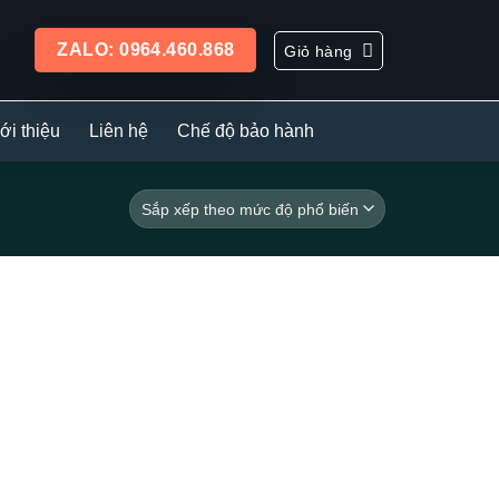
ZALO: 0964.460.868
Giỏ hàng
ới thiệu
Liên hệ
Chế độ bảo hành