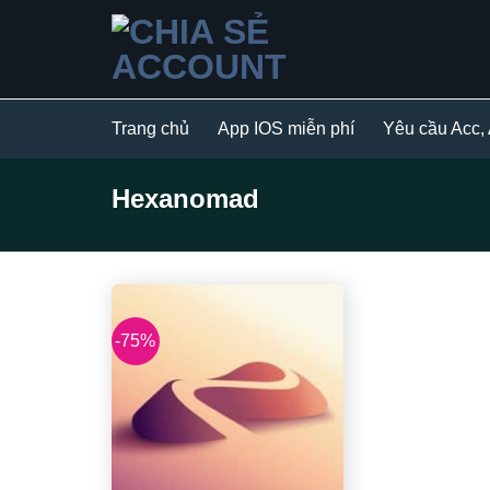
Bỏ
qua
nội
dung
Trang chủ
App IOS miễn phí
Yêu cầu Acc,
Hexanomad
-75%