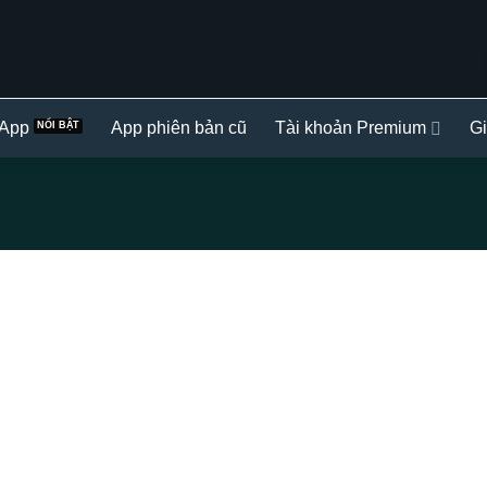
 App
App phiên bản cũ
Tài khoản Premium
Gi