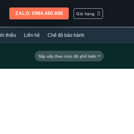
ZALO: 0964.460.868
Giỏ hàng
ới thiệu
Liên hệ
Chế độ bảo hành