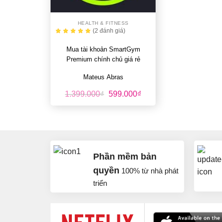
+
HEALTH & FITNESS
(2
đánh giá
)
Mua tài khoản SmartGym
Premium chính chủ giá rẻ
Mateus Abras
Giá
Giá
1.399.000
₫
599.000
₫
gốc
hiện
là:
tại
1.399.000₫.
là:
599.000₫.
Phần mềm bản
quyền
100% từ nhà phát
triển