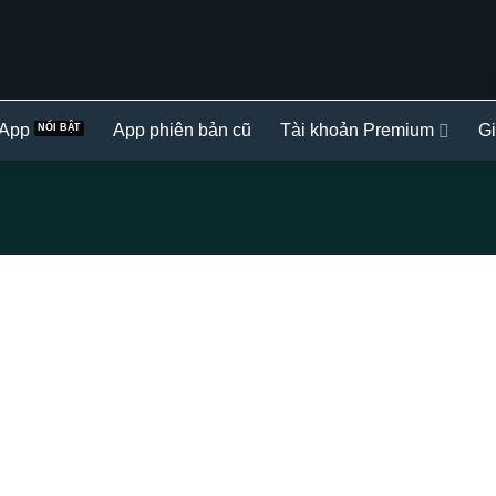
 App
App phiên bản cũ
Tài khoản Premium
Gi