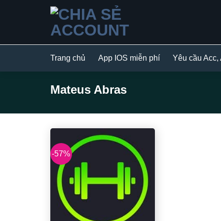
Bỏ
qua
nội
dung
Trang chủ
App IOS miễn phí
Yêu cầu Acc,
Mateus Abras
-57%