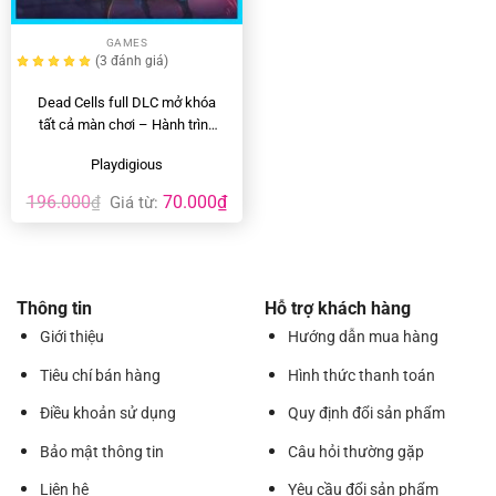
GAMES
(3
đánh giá
)
Dead Cells full DLC mở khóa
tất cả màn chơi – Hành trình
bắt…
Playdigious
196.000
70.000
₫
₫
Giá từ:
Thông tin
Hỗ trợ khách hàng
Giới thiệu
Hướng dẫn mua hàng
Tiêu chí bán hàng
Hình thức thanh toán
Điều khoản sử dụng
Quy định đổi sản phẩm
Bảo mật thông tin
Câu hỏi thường gặp
Liên hệ
Yêu cầu đổi sản phẩm