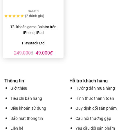
GAMES
(2
đánh giá
)
Tài khoản game Balatro trên
iPhone, iPad
Playstack Ltd
Giá
Giá
249.000
49.000
₫
₫
gốc
hiện
là:
tại
249.000₫.
là:
49.000₫.
Thông tin
Hỗ trợ khách hàng
Giới thiệu
Hướng dẫn mua hàng
Tiêu chí bán hàng
Hình thức thanh toán
Điều khoản sử dụng
Quy định đổi sản phẩm
Bảo mật thông tin
Câu hỏi thường gặp
Liên hệ
Yêu cầu đổi sản phẩm