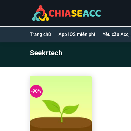
Bỏ
qua
nội
dung
Trang chủ
App IOS miễn phí
Yêu cầu Acc,
Seekrtech
-90%