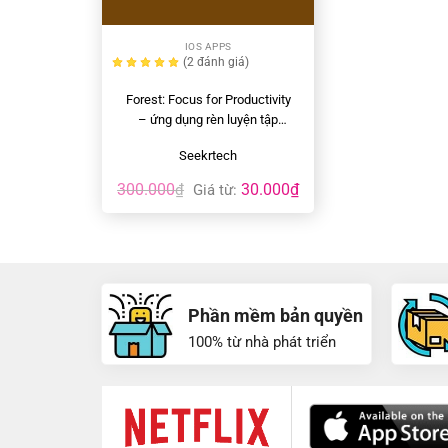
+
IOS APPS
(2
đánh giá
)
Forest: Focus for Productivity
– ứng dụng rèn luyện tập
trung tốt nhất
Seekrtech
300.000
30.000
₫
₫
Giá từ:
Phần mềm bản quyền
100% từ nhà phát triển