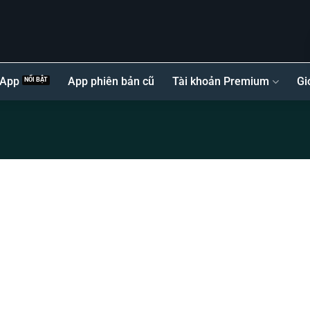
 App
App phiên bản cũ
Tài khoản Premium
Gi