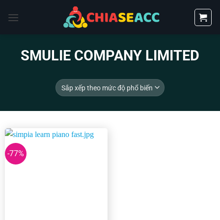
Bỏ
qua
nội
dung
SMULIE COMPANY LIMITED
-77%