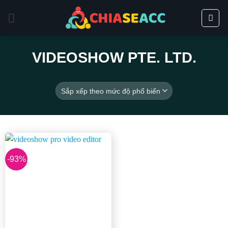
Bỏ
qua
nội
dung
VIDEOSHOW PTE. LTD.
-93%