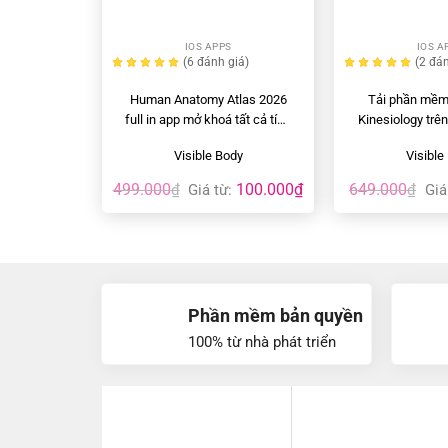
+
+
IOS APPS
IOS A
(6
đánh giá
)
(2
đán
Human Anatomy Atlas 2026
Tải phần mềm
full in app mở khoá tất cả tính
Kinesiology trê
năng
Andr
Visible Body
Visible
499.000
100.000
₫
649.000
₫
Giá từ:
₫
Giá
Phần mềm bản quyền
100% từ nhà phát triển