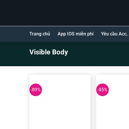
Bỏ
qua
nội
dung
Trang chủ
App IOS miễn phí
Yêu cầu Acc,
Visible Body
-89%
-85%