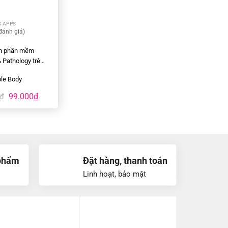
S APPS
đánh giá
)
ản phần mềm
 Pathology trên
 Android
ble Body
99.000
₫
₫
phẩm
Đặt hàng, thanh toán
Linh hoạt, bảo mật