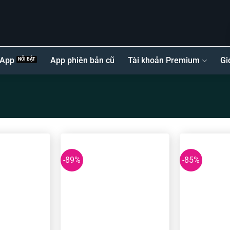
 App
App phiên bản cũ
Tài khoản Premium
Gi
-89%
-85%