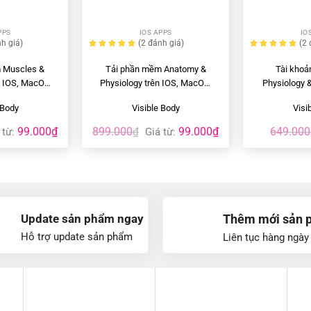
+
+
PPS
IOS APPS
IO
h giá
)
(2
đánh giá
)
(2
 Muscles &
Tải phần mềm Anatomy &
Tài kho
n IOS, MacOS,
Physiology trên IOS, MacOS,
Physiology &
oid
Android
IOS &
 Body
Visible Body
Visi
99.000
₫
899.000
99.000
₫
649.000
 từ:
₫
Giá từ:
Update sản phẩm ngay
Thêm mới sản 
Hỗ trợ update sản phẩm
Liên tục hàng ngày