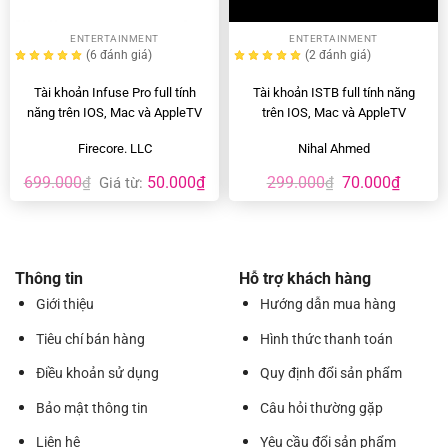
ENTERTAINMENT
ENTERTAINMENT
(6
đánh giá
)
(2
đánh giá
)
Tài khoản Infuse Pro full tính
Tài khoản ISTB full tính năng
năng trên IOS, Mac và AppleTV
trên IOS, Mac và AppleTV
Firecore. LLC
Nihal Ahmed
Giá
Giá
699.000
50.000
₫
299.000
70.000
₫
₫
Giá từ:
₫
gốc
hiện
là:
tại
299.000₫.
là:
70.000
Thông tin
Hỗ trợ khách hàng
Giới thiệu
Hướng dẫn mua hàng
Tiêu chí bán hàng
Hình thức thanh toán
Điều khoản sử dụng
Quy định đổi sản phẩm
Bảo mật thông tin
Câu hỏi thường gặp
Liên hệ
Yêu cầu đổi sản phẩm