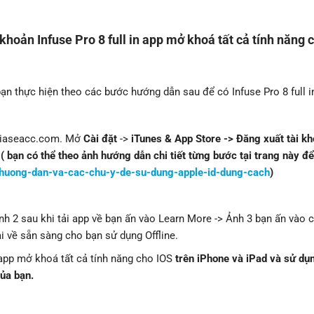
 khoản Infuse Pro 8 full in app mở khoá tất cả tính năng 
bạn thực hiện theo các bước hướng dẫn sau để có Infuse Pro 8 full i
 chiaseacc.com. Mở
Cài đặt
->
iTunes & App Store -> Đăng xuất tài k
 bạn có thể theo ảnh hướng dẫn chi tiết từng bước tại trang này để
/huong-dan-va-cac-chu-y-de-su-dung-apple-id-dung-cach
)
h 2 sau khi tải app về bạn ấn vào Learn More -> Ảnh 3 bạn ấn vào 
i về sẵn sàng cho bạn sử dụng Offline.
 app mở khoá tất cả tính năng cho IOS
trên iPhone và iPad và sử dụ
ủa bạn.