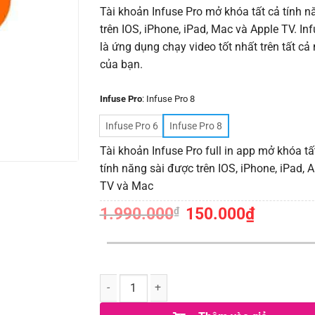
Tài khoản Infuse Pro mở khóa tất cả tính n
trên IOS, iPhone, iPad, Mac và Apple TV. Inf
là ứng dụng chạy video tốt nhất trên tất cả
của bạn.
Infuse Pro
:
Infuse Pro 8
Infuse Pro 6
Infuse Pro 8
Tài khoản Infuse Pro full in app mở khóa tấ
tính năng sài được trên IOS, iPhone, iPad, 
TV và Mac
1.990.000
Giá
150.000
₫
Giá
₫
gốc
hiện
là:
tại
1.990.000₫.
là:
150.000₫.
Số lượng