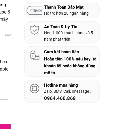
ăng
Thanh Toán Bảo Mật
use 8
Hỗ trợ hơn 28 ngân hàng
 máy
An Toàn & Uy Tín
Hơn 1.000 khách hàng và 5
XÓA
năm phát triển
Cam kết hoàn tiền
Hoàn tiền 100% nếu key, tài
t cả
khoản lỗi hoặc không đúng
Apple
mô tả
Hotline mua hàng
Zalo, SMS, Call, Imessage :
0964.460.868