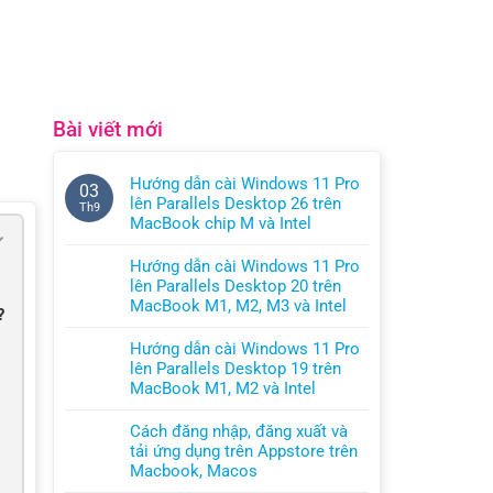
Bài viết mới
Hướng dẫn cài Windows 11 Pro
03
lên Parallels Desktop 26 trên
Th9
MacBook chip M và Intel
Không
có
Hướng dẫn cài Windows 11 Pro
bình
lên Parallels Desktop 20 trên
luận
MacBook M1, M2, M3 và Intel
?
ở
Không
Hướng
có
Hướng dẫn cài Windows 11 Pro
dẫn
bình
lên Parallels Desktop 19 trên
cài
luận
MacBook M1, M2 và Intel
Windows
ở
Không
11
Hướng
có
Cách đăng nhập, đăng xuất và
Pro
dẫn
bình
tải ứng dụng trên Appstore trên
lên
cài
luận
Macbook, Macos
Parallels
Windows
ở
Không