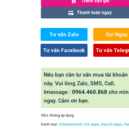
Thêm vào giỏ
Thanh toán ngay
Tư vấn Zalo
Gọi Ngay
Tư vấn Facebook
Tư vấn Tele
Nếu bạn cần tư vấn mua tài khoản
này. Vui lòng Zalo, SMS, Call,
Imessage :
0964.460.868
cho mìn
ngay. Cảm ơn bạn.
SKU:
Không áp dụng
Danh mục:
Entertainment
,
IOS Apps
,
macOS Apps
,
Pa