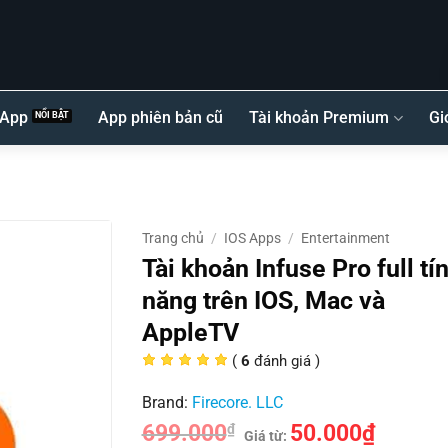
 App
App phiên bản cũ
Tài khoản Premium
Gi
Trang chủ
/
IOS Apps
/
Entertainment
Tài khoản Infuse Pro full tí
năng trên IOS, Mac và
AppleTV
(
6
đánh giá )
Brand:
Firecore. LLC
699.000
50.000
₫
₫
Giá từ: