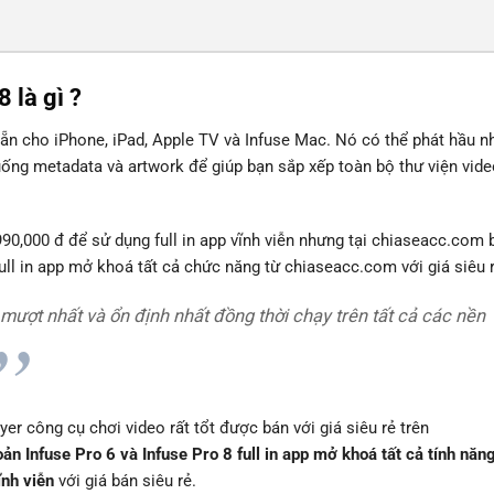
 là gì ?
sẵn cho iPhone, iPad, Apple TV và Infuse Mac. Nó có thể phát hầu n
uống metadata và artwork để giúp bạn sắp xếp toàn bộ thư viện vid
,990,000 đ để sử dụng full in app vĩnh viễn nhưng tại chiaseacc.com 
full in app mở khoá tất cả chức năng từ chiaseacc.com với giá siêu r
, mượt nhất và ổn định nhất đồng thời chạy trên tất cả các nền
r công cụ chơi video rất tổt được bán với giá siêu rẻ trên
oản Infuse Pro 6 và Infuse Pro 8 full in app mở khoá tất cả tính năn
ĩnh viễn
với giá bán siêu rẻ.