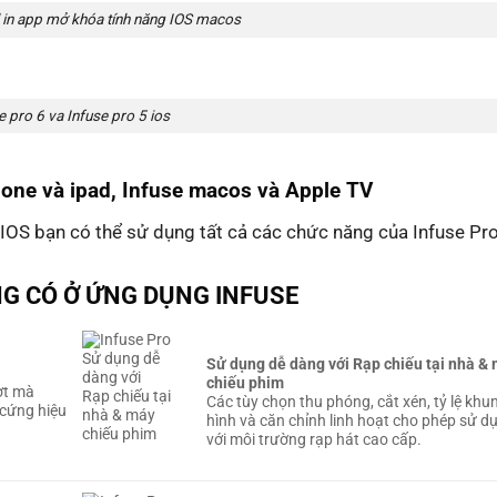
l in app mở khóa tính năng IOS macos
e pro 6 va Infuse pro 5 ios
hone và ipad, Infuse macos và Apple TV
o IOS bạn có thể sử dụng tất cả các chức năng của Infuse Pr
G CÓ Ở ỨNG DỤNG INFUSE
Sử dụng dễ dàng với Rạp chiếu tại nhà &
chiếu phim
ợt mà
Các tùy chọn thu phóng, cắt xén, tỷ lệ khu
 cứng hiệu
hình và căn chỉnh linh hoạt cho phép sử d
với môi trường rạp hát cao cấp.