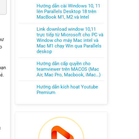
Desktop
11
Hướng
có
Hướng dẫn cài Windows 10, 11
26
Pro
dẫn
bình
lên Parallels Desktop 18 trên
trên
lên
cài
luận
MacBook M1, M2 và Intel
MacBook
Parallels
Windows
ở
Không
chip
Desktop
11
Cách
có
Link download window 10,11
M
20
Pro
đăng
bình
trực tiếp từ Microsoft cho PC và
và
trên
lên
nhập,
luận
hư
Window cho máy Mac intel và
Intel
MacBook
Parallels
đăng
ở
Mac M1 chạy Win qua Parallels
eo
M1,
Desktop
xuất
Hướng
deskop
M2,
19
và
dẫn
Không
M3
trên
tải
cài
có
Hướng dẫn cấp quyền cho
và
MacBook
ứng
Windows
bạn
bình
teamviewer trên MACOS (Mac
Intel
M1,
dụng
10,
luận
Air, Mac Pro, Macbook, iMac…)
ẻ.
M2
trên
11
ở
Không
và
Appstore
lên
Link
có
Hướng dẫn kích hoạt Youtube
Intel
trên
Parallels
download
bình
Premium
Macbook,
Desktop
window
luận
Không
Macos
18
10,11
ở
có
trên
trực
Hướng
bình
MacBook
tiếp
dẫn
luận
M1,
từ
cấp
ở
M2
Microsoft
quyền
Hướng
g
và
cho
cho
dẫn
Intel
PC
teamviewer
kích