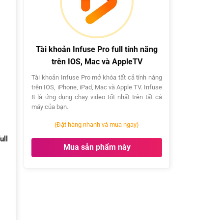
và
trên
hoạt
Window
MACOS
Youtube
cho
(Mac
Premium
máy
Air,
Mac
Mac
intel
Pro,
Tài khoản Infuse Pro full tính năng
và
Macbook,
trên IOS, Mac và AppleTV
Mac
iMac…)
M1
Tài khoản Infuse Pro mở khóa tất cả tính năng
chạy
trên IOS, iPhone, iPad, Mac và Apple TV. Infuse
Win
8 là ứng dụng chạy video tốt nhất trên tất cả
qua
máy của bạn.
Parallels
deskop
(Đặt hàng nhanh và mua ngay)
ull
Mua sản phẩm này