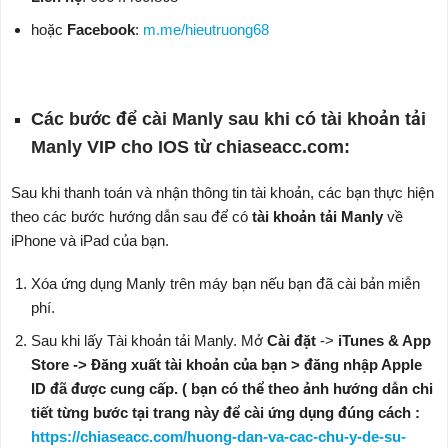
hoặc
Facebook
:
m.me/hieutruong68
Các bước để cài Manly sau khi có tài khoản tải
Manly VIP cho IOS từ chiaseacc.com:
Sau khi thanh toán và nhận thông tin tài khoản, các bạn thực hiện
theo các bước hướng dẫn sau để có
tài khoản tải Manly
về
iPhone và iPad của bạn.
Xóa ứng dụng Manly trên máy bạn nếu bạn đã cài bản miễn
phí.
Sau khi lấy Tài khoản tải Manly. Mở
Cài đặt
->
iTunes & App
Store -> Đăng xuất tài khoản của bạn > đăng nhập Apple
ID đã được cung cấp. ( bạn có thể theo ảnh hướng dẫn chi
tiết từng bước tại trang này để cài ứng dụng đúng cách :
https://chiaseacc.com/huong-dan-va-cac-chu-y-de-su-