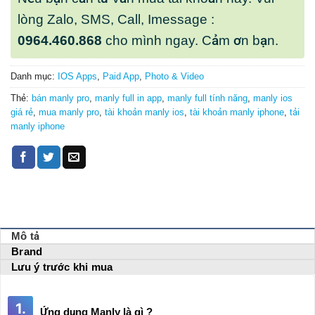
lòng Zalo, SMS, Call, Imessage :
0964.460.868
cho mình ngay. Cảm ơn bạn.
Danh mục:
IOS Apps
,
Paid App
,
Photo & Video
Thẻ:
bán manly pro
,
manly full in app
,
manly full tính năng
,
manly ios
giá rẻ
,
mua manly pro
,
tài khoản manly ios
,
tài khoản manly iphone
,
tải
manly iphone
Mô tả
Brand
Lưu ý trước khi mua
1.
Ứng dụng Manly là gì ?