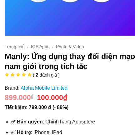
Trang chủ
/
IOS Apps
/
Photo & Video
Manly: Ứng dụng thay đổi diện mạo
nam giới trong tích tắc
(
2
đánh giá )
Brand:
Alpha Mobile Limited
899.000
Giá
100.000
₫
Giá
₫
gốc
hiện
là:
tại
Tiết kiệm: 799.000 đ (- 89%)
899.000₫.
là:
100.000₫.
✅ Bản quyền
: Chính hãng Appsptore
✅ Hỗ trợ
: iPhone, iPad