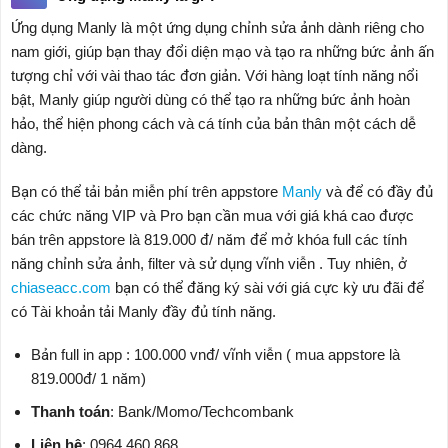
Ứng dụng Manly là một ứng dụng chỉnh sửa ảnh dành riêng cho
nam giới, giúp bạn thay đổi diện mạo và tạo ra những bức ảnh ấn
tượng chỉ với vài thao tác đơn giản. Với hàng loạt tính năng nổi
bật, Manly giúp người dùng có thể tạo ra những bức ảnh hoàn
hảo, thể hiện phong cách và cá tính của bản thân một cách dễ
dàng.
Bạn có thể tải bản miễn phí trên appstore
Manly
và để có đầy đủ
các chức năng VIP và Pro bạn cần mua với giá khá cao được
bán trên appstore là 819.000 đ/ năm để mở khóa full các tính
năng chỉnh sửa ảnh, filter và sử dụng vĩnh viễn . Tuy nhiên, ở
chiaseacc.com
bạn có thể đăng ký sài với giá cực kỳ ưu đãi để
có Tài khoản tải Manly đầy đủ tính năng.
Bản full in app : 100.000 vnđ/ vĩnh viễn ( mua appstore là
819.000đ/ 1 năm)
Thanh toán
: Bank/Momo/Techcombank
Liên hệ
: 0964.460.868