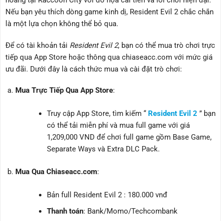
hoàng tại Raccoon City với đồ họa cải tiến và lối chơi hiện đại.
Nếu bạn yêu thích dòng game kinh dị, Resident Evil 2 chắc chắn
là một lựa chọn không thể bỏ qua.
Để có tài khoản tải
Resident Evil 2
, bạn có thể mua trò chơi trực
tiếp qua App Store hoặc thông qua chiaseacc.com với mức giá
ưu đãi. Dưới đây là cách thức mua và cài đặt trò chơi:
Mua Trực Tiếp Qua App Store
:
Truy cập App Store, tìm kiếm “
Resident Evil 2
” bạn
có thể tải miễn phí và mua full game với giá
1,209,000 VND để chơi full game gồm Base Game,
Separate Ways và Extra DLC Pack.
Mua Qua Chiaseacc.com
:
Bản full Resident Evil 2 : 180.000 vnđ
Thanh toán
: Bank/Momo/Techcombank