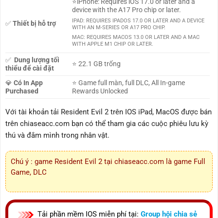
⭐iPhone: Requires iOS 17.0 or later and a
device with the A17 Pro chip or later.
IPAD: REQUIRES IPADOS 17.0 OR LATER AND A DEVICE
✅
Thiết bị hỗ trợ
WITH AN M-SERIES OR A17 PRO CHIP.
MAC: REQUIRES MACOS 13.0 OR LATER AND A MAC
WITH APPLE M1 CHIP OR LATER.
✅
Dung lượng tối
⭐ 22.1 GB trống
thiểu để cài đặt
💎
Có In App
⭐ Game full màn, full DLC, All In-game
Purchased
Rewards Unlocked
Với tài khoản tải Resident Evil 2 trên IOS iPad, MacOS được bán
trên chiaseacc.com bạn có thể tham gia các cuộc phiêu lưu kỳ
thú và đắm mình trong nhân vật.
Chú ý : game Resident Evil 2 tại chiaseacc.com là game Full
Game, DLC
Tải phần mềm IOS miễn phí tại:
Group hội chia sẻ