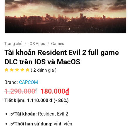
Trang chủ
/
IOS Apps
/
Games
Tài khoản Resident Evil 2 full game
DLC trên IOS và MacOS
(
2
đánh giá )
Brand:
CAPCOM
1.290.000
Giá
180.000
₫
Giá
₫
gốc
hiện
là:
tại
Tiết kiệm: 1.110.000 đ (- 86%)
1.290.000₫.
là:
180.000₫.
✅Tài khoản:
Resident Evil 2
✅Thời hạn sử dụng:
vĩnh viễn