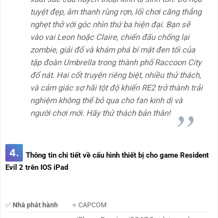
tuyệt đẹp, âm thanh rùng rợn, lối chơi căng thẳng
nghẹt thở với góc nhìn thứ ba hiện đại. Bạn sẽ
vào vai Leon hoặc Claire, chiến đấu chống lại
zombie, giải đố và khám phá bí mật đen tối của
tập đoàn Umbrella trong thành phố Raccoon City
đổ nát. Hai cốt truyện riêng biệt, nhiều thử thách,
và cảm giác sợ hãi tột độ khiến RE2 trở thành trải
nghiệm không thể bỏ qua cho fan kinh dị và
người chơi mới. Hãy thử thách bản thân!
4.
Thông tin chi tiết về cấu hình thiết bị cho game Resident
Evil 2 trên IOS iPad
✅
Nhà phát hành
⭐ CAPCOM