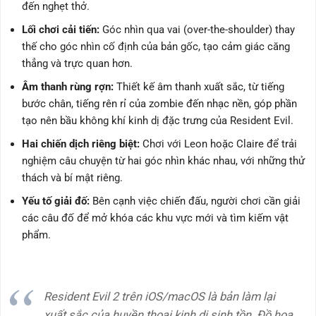
đến nghẹt thở.
Lối chơi cải tiến:
Góc nhìn qua vai (over-the-shoulder) thay
thế cho góc nhìn cố định của bản gốc, tạo cảm giác căng
thẳng và trực quan hơn.
Âm thanh rùng rợn:
Thiết kế âm thanh xuất sắc, từ tiếng
bước chân, tiếng rên rỉ của zombie đến nhạc nền, góp phần
tạo nên bầu không khí kinh dị đặc trưng của Resident Evil.
Hai chiến dịch riêng biệt:
Chơi với Leon hoặc Claire để trải
nghiệm câu chuyện từ hai góc nhìn khác nhau, với những thử
thách và bí mật riêng.
Yếu tố giải đố:
Bên cạnh việc chiến đấu, người chơi cần giải
các câu đố để mở khóa các khu vực mới và tìm kiếm vật
phẩm.
Resident Evil 2 trên iOS/macOS là bản làm lại
xuất sắc của huyền thoại kinh dị sinh tồn. Đồ họa