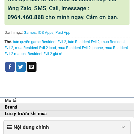
lòng Zalo, SMS, Call, Imessage :
0964.460.868
cho mình ngay. Cảm ơn bạn.
Danh mục:
Games
,
IOS Apps
,
Paid App
Thẻ:
bản quyền game Resident Evil 2
,
bán Resident Evil 2
,
mua Resident
Evil 2
,
mua Resident Evil 2 ipad
,
mua Resident Evil 2 iphone
,
mua Resident
Evil 2 macos
,
Resident Evil 2 giá rẻ
Mô tả
Brand
Lưu ý trước khi mua
Nội dung chính