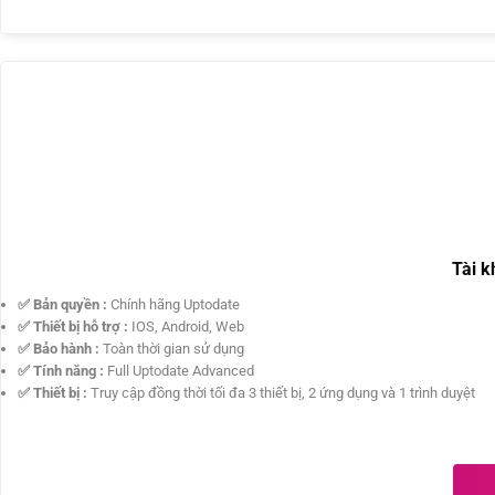
Appstore
10,11
và
có
Parallels
Hướng
trên
trực
Intel
bình
Desktop
dẫn
Macbook,
tiếp
luận
18
cấp
Macos
từ
ở
trên
quyền
Microsoft
Hướng
MacBook
cho
cho
dẫn
M1,
teamviewer
PC
kích
M2
trên
và
hoạt
và
MACOS
Window
Youtube
Intel
(Mac
cho
Premium
Air,
máy
Mac
Mac
Pro,
intel
Macbook,
và
Tài k
iMac…)
Mac
M1
✅ Bản quyền :
Chính hãng Uptodate
chạy
✅ Thiết bị hỗ trợ :
IOS, Android, Web
Win
✅ Bảo hành :
Toàn thời gian sử dụng
qua
✅ Tính năng :
Full Uptodate Advanced
Parallels
✅ Thiết bị :
Truy cập đồng thời tối đa 3 thiết bị, 2 ứng dụng và 1 trình duyệt
deskop