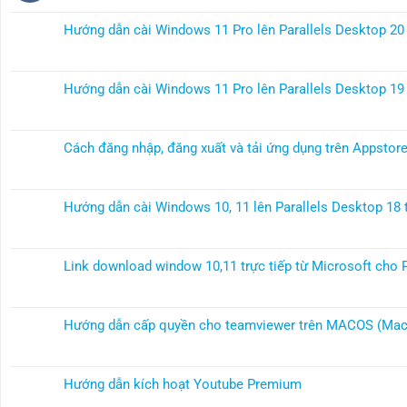
có
bình
Hướng dẫn cài Windows 11 Pro lên Parallels Desktop 20
luận
Không
ở
có
Hướng
bình
dẫn
Hướng dẫn cài Windows 11 Pro lên Parallels Desktop 19
luận
cài
Không
ở
Windows
có
Hướng
11
bình
dẫn
Cách đăng nhập, đăng xuất và tải ứng dụng trên Appsto
Pro
luận
cài
Không
lên
ở
Windows
có
Parallels
Hướng
11
bình
Desktop
dẫn
Hướng dẫn cài Windows 10, 11 lên Parallels Desktop 18 
Pro
luận
26
cài
Không
lên
ở
trên
Windows
có
Parallels
Cách
MacBook
11
bình
Desktop
đăng
chip
Link download window 10,11 trực tiếp từ Microsoft cho
Pro
luận
20
nhập,
M
Không
lên
ở
trên
đăng
và
có
Parallels
Hướng
MacBook
xuất
Intel
bình
Desktop
dẫn
M1,
Hướng dẫn cấp quyền cho teamviewer trên MACOS (Mac 
và
luận
19
cài
M2,
Không
tải
ở
trên
Windows
M3
có
ứng
Link
MacBook
10,
và
bình
dụng
download
M1,
Hướng dẫn kích hoạt Youtube Premium
11
Intel
luận
trên
window
M2
Không
lên
ở