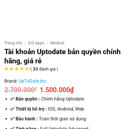
Trang chủ
/
IOS Apps
/
Medical
Tài khoản Uptodate bản quyền chính
hãng, giá rẻ
(
33
đánh giá )
Brand:
UpToDate Inc.
2.700.000
1.500.000
₫
₫
✅ Bản quyền :
Chính hãng Uptodate
✅ Thiết bị hỗ trợ :
IOS, Android, Web
✅ Bảo hành :
Toàn thời gian sử dụng
✅ Tính năng :
Full Uptodate Advanced