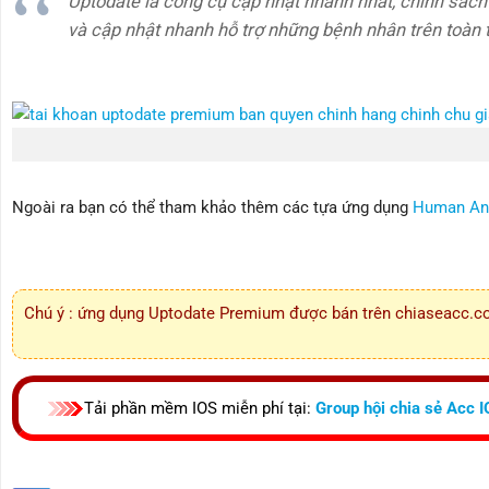
Uptodate là công cụ cập nhật nhanh nhất, chính sách 
và cập nhật nhanh hỗ trợ những bệnh nhân trên toàn t
Ngoài ra bạn có thể tham khảo thêm các tựa ứng dụng
Human An
Chú ý : ứng dụng Uptodate Premium được bán trên chiaseacc.c
Tải phần mềm IOS miễn phí tại:
Group hội chia sẻ Acc 