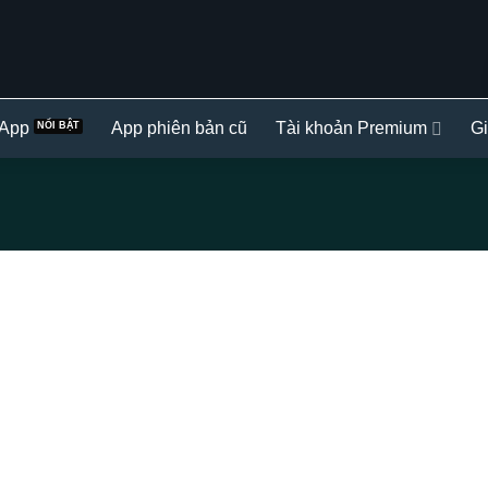
 App
App phiên bản cũ
Tài khoản Premium
Gi