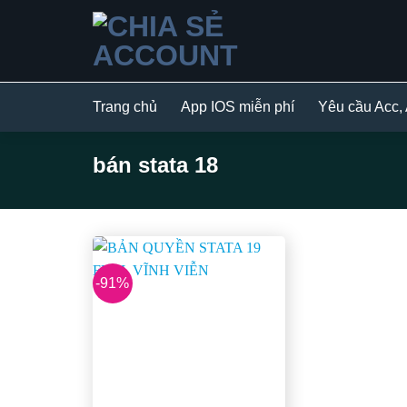
Bỏ
qua
nội
dung
Trang chủ
App IOS miễn phí
Yêu cầu Acc,
bán stata 18
-91%