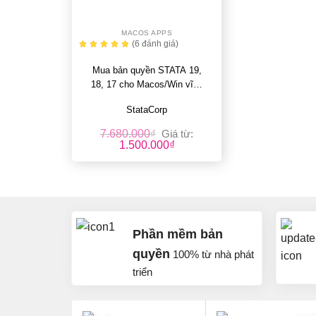
+
MACOS APPS
(6
đánh giá
)
Mua bản quyền STATA 19,
18, 17 cho Macos/Win vĩnh
viễn, giá rẻ
StataCorp
7.680.000
₫
Giá từ:
1.500.000
₫
Phần mềm bản
quyền
100% từ nhà phát
triển