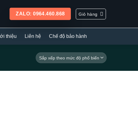
ZALO: 0964.460.868
Giỏ hàng
ới thiệu
Liên hệ
Chế độ bảo hành