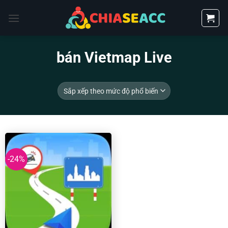
Bỏ
qua
nội
dung
bán Vietmap Live
-24%