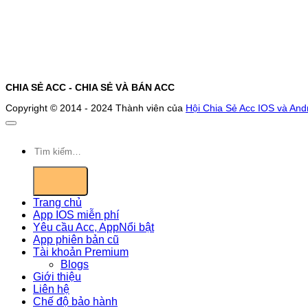
CHIA SẺ ACC - CHIA SẺ VÀ BÁN ACC
Copyright © 2014 - 2024 Thành viên của
Hội Chia Sẻ Acc IOS và And
Tìm
kiếm:
Trang chủ
App IOS miễn phí
Yêu cầu Acc, App
App phiên bản cũ
Tài khoản Premium
Blogs
Giới thiệu
Liên hệ
Chế độ bảo hành