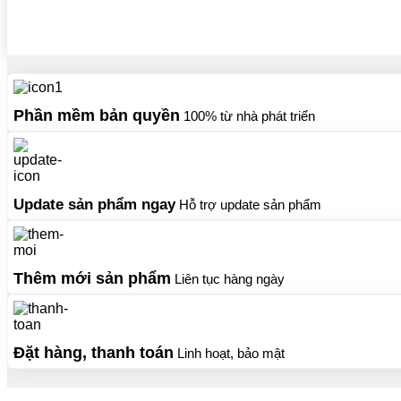
chọn
có
thể
được
chọn
trên
trang
Phần mềm bản quyền
100% từ nhà phát triển
sản
phẩm
Update sản phẩm ngay
Hỗ trợ update sản phẩm
Thêm mới sản phẩm
Liên tục hàng ngày
Đặt hàng, thanh toán
Linh hoạt, bảo mật