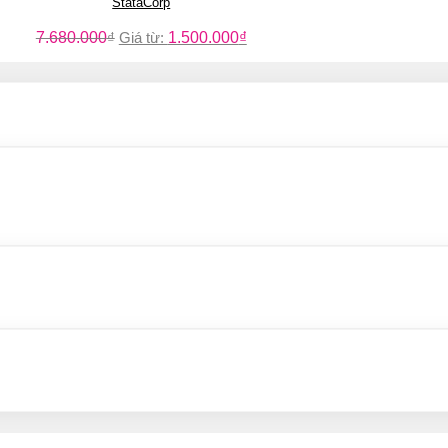
StataCorp
7.680.000
₫
Giá từ:
1.500.000
₫