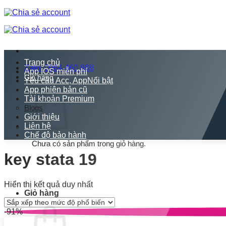
Bỏ
qua
nội
dung
Trang chủ
Zalo: 0964.460.868
App IOS miễn phí
Giỏ hàng
Yêu cầu Acc, App
App phiên bản cũ
Tài khoản Premium
Blogs
Giới thiệu
Liên hệ
Chế độ bảo hành
Chưa có sản phẩm trong giỏ hàng.
key stata 19
Quay trở lại cửa hàng
Hiển thị kết quả duy nhất
Giỏ hàng
-91%