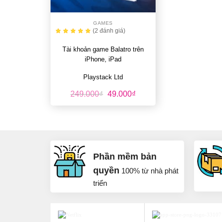
+
GAMES
(2
đánh giá
)
Tài khoản game Balatro trên
iPhone, iPad
Playstack Ltd
Giá
Giá
249.000
₫
49.000
₫
gốc
hiện
là:
tại
249.000₫.
là:
49.000₫.
Phần mềm bản
quyền
100% từ nhà phát
triển