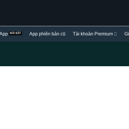
 App
App phiên bản cũ
Tài khoản Premium
Gi