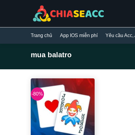
Bỏ
qua
nội
dung
Trang chủ
App IOS miễn phí
Yêu cầu Acc,
mua balatro
-80%