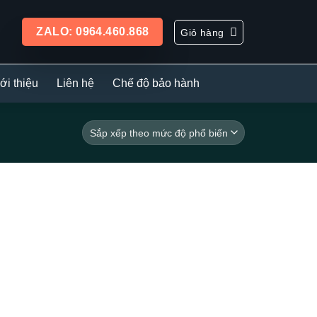
ZALO: 0964.460.868
Giỏ hàng
ới thiệu
Liên hệ
Chế độ bảo hành