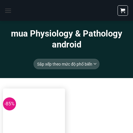
Bỏ
qua
nội
dung
mua Physiology & Pathology
android
-85%