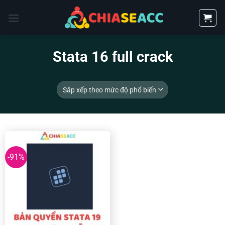
Bỏ
qua
nội
dung
Stata 16 full crack
-91%