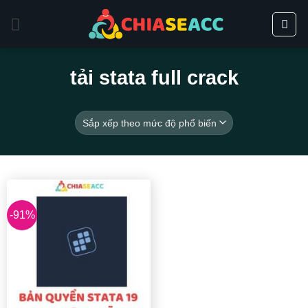
Bỏ
qua
nội
dung
tải stata full crack
-91%