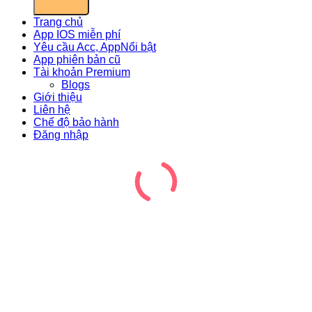
Trang chủ
App IOS miễn phí
Yêu cầu Acc, App
App phiên bản cũ
Tài khoản Premium
Blogs
Giới thiệu
Liên hệ
Chế độ bảo hành
Đăng nhập