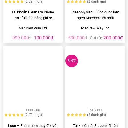
(2
đánh giá
)
(2
đánh giá
)
Tài khoản Clean My Phone
CleanMyMac – Ứng dụng làm
PRO full tính năng giá rẻ
sạch Macbook tốt nhất
iPhone/iPad
MacPaw Way Ltd
MacPaw Way Ltd
Giá
Giá
999.000
100.000
₫
500.000
200.000
₫
₫
₫
Giá từ:
gốc
hiện
là:
tại
999.000₫.
là:
100.000₫.
-93%
FREE APP
IOS APPS
(2
đánh giá
)
(2
đánh giá
)
Loon – Phần mềm thay đổi kết
Tài khoản tải Screens 5 trên