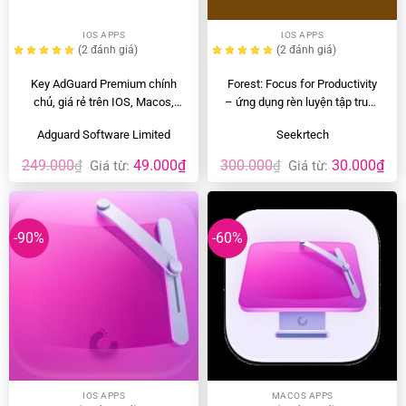
IOS APPS
IOS APPS
(2
đánh giá
)
(2
đánh giá
)
Key AdGuard Premium chính
Forest: Focus for Productivity
chủ, giá rẻ trên IOS, Macos,
– ứng dụng rèn luyện tập trung
Android, Windows
tốt nhất
Adguard Software Limited
Seekrtech
249.000
49.000
₫
300.000
30.000
₫
₫
Giá từ:
₫
Giá từ:
-90%
-60%
IOS APPS
MACOS APPS