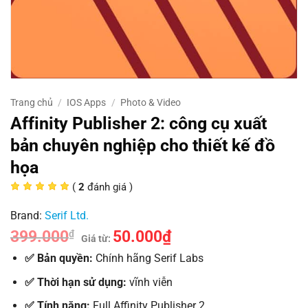
Trang chủ
/
IOS Apps
/
Photo & Video
Affinity Publisher 2: công cụ xuất
bản chuyên nghiệp cho thiết kế đồ
họa
(
2
đánh giá )
Brand:
Serif Ltd.
399.000
50.000
₫
₫
Giá từ:
✅ Bản quyền:
Chính hãng Serif Labs
✅ Thời hạn sử dụng:
vĩnh viễn
✅
Tính năng:
Full Affinity Publisher 2