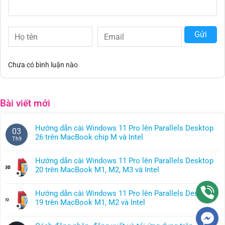
Gửi
Chưa có bình luận nào
Bài viết mới
Hướng dẫn cài Windows 11 Pro lên Parallels Desktop
03
26 trên MacBook chip M và Intel
Th9
Không
có
Hướng dẫn cài Windows 11 Pro lên Parallels Desktop
bình
20 trên MacBook M1, M2, M3 và Intel
luận
Không
ở
có
Hướng
Hướng dẫn cài Windows 11 Pro lên Parallels Desktop
bình
dẫn
19 trên MacBook M1, M2 và Intel
luận
cài
Không
ở
Windows
có
Hướng