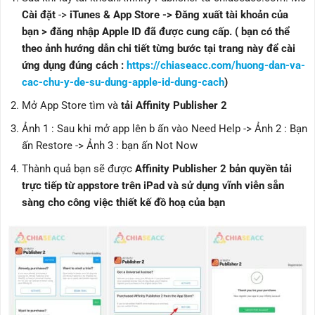
Cài đặt
->
iTunes & App Store -> Đăng xuất tài khoản của
bạn > đăng nhập Apple ID đã được cung cấp. ( bạn có thể
theo ảnh hướng dẫn chi tiết từng bước tại trang này để cài
ứng dụng đúng cách :
https://chiaseacc.com/huong-dan-va-
cac-chu-y-de-su-dung-apple-id-dung-cach
)
Mở App Store tìm và
tải Affinity Publisher 2
Ảnh 1 : Sau khi mở app lên b ấn vào Need Help -> Ảnh 2 : Bạn
ấn Restore -> Ảnh 3 : bạn ấn Not Now
Thành quả bạn sẽ được
Affinity Publisher 2 bản quyền tải
trực tiếp từ appstore trên iPad và sử dụng vĩnh viễn sẵn
sàng cho công việc thiết kế đồ hoạ của bạn