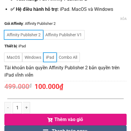
✅ Hệ điều hành hỗ trợ:
iPad. MacOS và Windows
XÓA
Gói Affinity
:
Affinity Publisher 2
Affinity Publisher 2
Affinity Publisher V1
Thiết bị
:
iPad
MacOS
Windows
iPad
Combo All
Tài khoản bản quyền Affinity Publisher 2 bản quyền trên
iPad vĩnh viễn
499.000
Giá
100.000
₫
Giá
₫
gốc
hiện
là:
tại
499.000₫.
là:
100.000₫.
Số lượng
Thêm vào giỏ