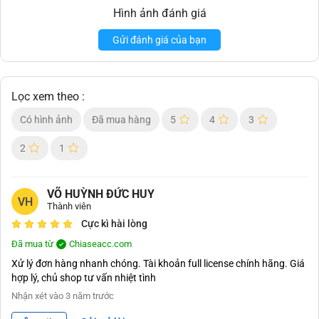
Hình ảnh đánh giá
Gửi đánh giá của bạn
Lọc xem theo :
Có hình ảnh
Đã mua hàng
5
4
3
2
1
VÕ HUỲNH ĐỨC HUY
VH
Thành viên
Cực kì hài lòng
Đã mua từ
Chiaseacc.com
Xử lý đơn hàng nhanh chóng. Tài khoản full license chính hãng. Giá
hợp lý, chủ shop tư vấn nhiệt tình
Nhận xét vào
3 năm trước