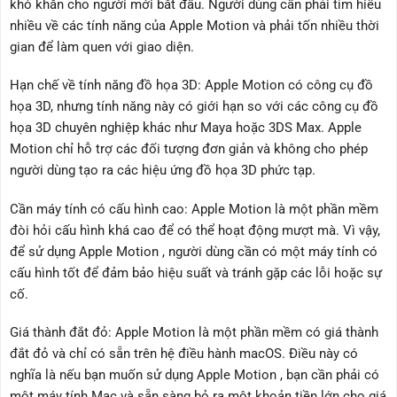
khó khăn cho người mới bắt đầu. Người dùng cần phải tìm hiểu
nhiều về các tính năng của Apple Motion và phải tốn nhiều thời
gian để làm quen với giao diện.
Hạn chế về tính năng đồ họa 3D: Apple Motion có công cụ đồ
họa 3D, nhưng tính năng này có giới hạn so với các công cụ đồ
họa 3D chuyên nghiệp khác như Maya hoặc 3DS Max. Apple
Motion chỉ hỗ trợ các đối tượng đơn giản và không cho phép
người dùng tạo ra các hiệu ứng đồ họa 3D phức tạp.
Cần máy tính có cấu hình cao: Apple Motion là một phần mềm
đòi hỏi cấu hình khá cao để có thể hoạt động mượt mà. Vì vậy,
để sử dụng Apple Motion , người dùng cần có một máy tính có
cấu hình tốt để đảm bảo hiệu suất và tránh gặp các lỗi hoặc sự
cố.
Giá thành đắt đỏ: Apple Motion là một phần mềm có giá thành
đắt đỏ và chỉ có sẵn trên hệ điều hành macOS. Điều này có
nghĩa là nếu bạn muốn sử dụng Apple Motion , bạn cần phải có
một máy tính Mac và sẵn sàng bỏ ra một khoản tiền lớn cho giá