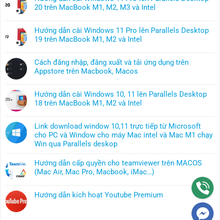
bình
20 trên MacBook M1, M2, M3 và Intel
luận
Không
ở
có
Hướng
Hướng dẫn cài Windows 11 Pro lên Parallels Desktop
bình
dẫn
19 trên MacBook M1, M2 và Intel
luận
cài
Không
ở
Windows
có
Hướng
Cách đăng nhập, đăng xuất và tải ứng dụng trên
11
bình
dẫn
Appstore trên Macbook, Macos
Pro
luận
cài
Không
lên
ở
Windows
có
Parallels
Hướng
Hướng dẫn cài Windows 10, 11 lên Parallels Desktop
11
bình
Desktop
dẫn
18 trên MacBook M1, M2 và Intel
Pro
luận
26
cài
Không
lên
ở
trên
Windows
có
Parallels
Cách
MacBook
Link download window 10,11 trực tiếp từ Microsoft
11
bình
Desktop
đăng
chip
cho PC và Window cho máy Mac intel và Mac M1 chạy
Pro
luận
20
nhập,
M
Win qua Parallels deskop
lên
ở
trên
đăng
và
Không
Parallels
Hướng
MacBook
xuất
Intel
có
Desktop
Hướng dẫn cấp quyền cho teamviewer trên MACOS
dẫn
M1,
và
bình
19
(Mac Air, Mac Pro, Macbook, iMac…)
cài
M2,
tải
luận
trên
Không
Windows
M3
ứng
ở
MacBook
có
10,
và
dụng
Hướng dẫn kích hoạt Youtube Premium
Link
M1,
bình
11
Intel
trên
Không
download
M2
luận
lên
Appstore
có
window
và
ở
Parallels