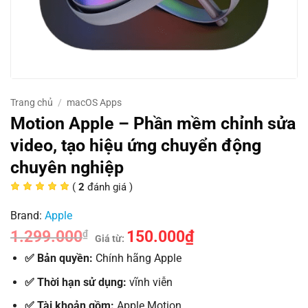
Trang chủ
/
macOS Apps
Motion Apple – Phần mềm chỉnh sửa
video, tạo hiệu ứng chuyển động
chuyên nghiệp
(
2
đánh giá )
Brand:
Apple
1.299.000
150.000
₫
₫
Giá từ:
✅ Bản quyền:
Chính hãng Apple
✅ Thời hạn sử dụng:
vĩnh viễn
✅
Tài khoản gồm:
Apple Motion