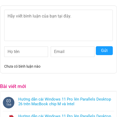
Gửi
Chưa có bình luận nào
Bài viết mới
Hướng dẫn cài Windows 11 Pro lên Parallels Desktop
03
26 trên MacBook chip M và Intel
Th9
Không
có
Hướng dẫn cài Windows 11 Pro lên Parallels Desktop