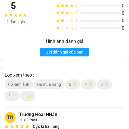
5
0
0
0
2
đánh giá
0
Hình ảnh đánh giá
Gửi đánh giá của bạn
Lọc xem theo :
Có hình ảnh
Đã mua hàng
5
4
3
2
1
Trương Hoài NHân
TN
Thành viên
Cực kì hài lòng