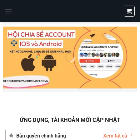
Bỏ
qua
nội
dung
ỨNG DỤNG, TÀI KHOẢN MỚI CẬP NHẬT
Bản quyền chính hãng
Xem tất cả