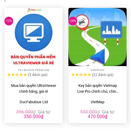
-12%
-24%
TAI KHOAN PREMIUM
ANDROID
(5
đánh giá
)
(22
đánh giá
)
Mua bản quyền UltraViewer
Key bản quyền Vietmap
chính hãng, giá rẻ
Live Pro chính chủ, chính
hãng, giá rẻ
DucFabulous Ltd
VietMap
396.000
550.000
₫
Giá từ:
₫
Giá từ:
350.000
₫
470.000
₫