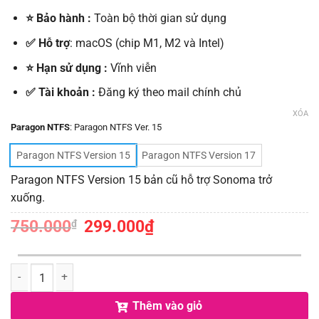
⭐ Bảo hành :
Toàn bộ thời gian sử dụng
✅ Hỗ trợ
: macOS (chip M1, M2 và Intel)
⭐ Hạn sử dụng :
Vĩnh viễn
✅ Tài khoản :
Đăng ký theo mail chính chủ
XÓA
Paragon NTFS
:
Paragon NTFS Ver. 15
Paragon NTFS Version 15
Paragon NTFS Version 17
Paragon NTFS Version 15 bản cũ hỗ trợ Sonoma trở
xuống.
750.000
Giá
299.000
₫
Giá
₫
gốc
hiện
là:
tại
750.000₫.
là:
299.000₫.
Số lượng
Thêm vào giỏ