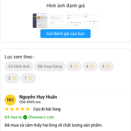
Hình ảnh đánh giá
Gửi đánh giá của bạn
Lọc xem theo :
Có hình ảnh
Đã mua hàng
5
4
3
2
1
Nguyễn Huy Huấn
NH
038.4495.xxx
Cực kì hài lòng
Đã mua từ
Chiaseacc.com
Đã mua và cảm thấy hài lòng về chất lượng sản phẩm.