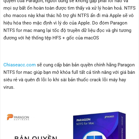
quyền của Paragon, người dùng sẽ không gặp phải lỗi nào và
mọi sự bất ổn hoàn toàn được tìm thấy và xử lý hoàn hoả. NTFS
cho macos này khai thác hỗ trợ ghi NTFS ẩn đi mà Apple sẽ vô
hiệu hóa theo mặc định vì lý do của Apple. Do đóm Paragon
NTFS for mac mang lại tốc độ truyền dữ liệu đọc và ghi tương
đương với hệ thống tệp HFS + gốc của macOS
Chiaseacc.com
sẽ cung cấp bán bản quyền chính hãng Paragon
NTFS for mac giúp bạn mở khóa full tất cả tính năng với giá bán
siêu rẻ và quên đi lỗi lo khi sài bản thuốc crack lỗi máy hay
virus.