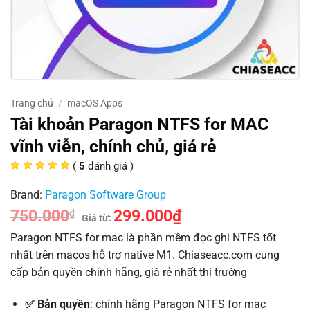
Trang chủ
/
macOS Apps
Tài khoản Paragon NTFS for MAC
vĩnh viễn, chính chủ, giá rẻ
(
5
đánh giá )
Brand:
Paragon Software Group
750.000
299.000
₫
₫
Giá từ:
Paragon NTFS for mac là phần mềm đọc ghi NTFS tốt
nhất trên macos hỗ trợ native M1. Chiaseacc.com cung
cấp bản quyền chính hãng, giá rẻ nhất thị trường
✅ Bản quyền
: chính hãng Paragon NTFS for mac