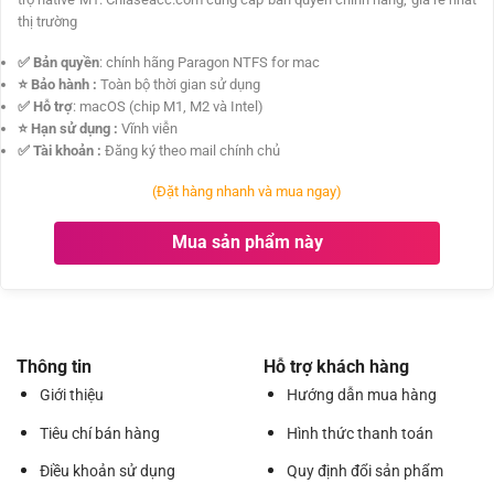
Win
thị trường
qua
Parallels
✅ Bản quyền
: chính hãng Paragon NTFS for mac
deskop
⭐ Bảo hành :
Toàn bộ thời gian sử dụng
✅ Hỗ trợ
: macOS (chip M1, M2 và Intel)
⭐ Hạn sử dụng :
Vĩnh viễn
✅ Tài khoản :
Đăng ký theo mail chính chủ
(Đặt hàng nhanh và mua ngay)
Mua sản phẩm này
Thông tin
Hỗ trợ khách hàng
Giới thiệu
Hướng dẫn mua hàng
Tiêu chí bán hàng
Hình thức thanh toán
Điều khoản sử dụng
Quy định đổi sản phẩm