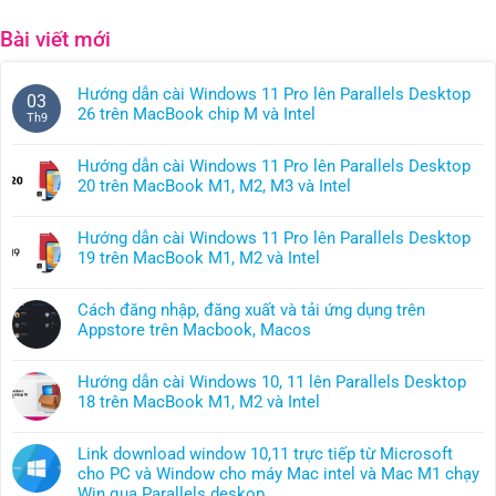
Bài viết mới
Hướng dẫn cài Windows 11 Pro lên Parallels Desktop
03
26 trên MacBook chip M và Intel
Th9
Không
có
Hướng dẫn cài Windows 11 Pro lên Parallels Desktop
bình
20 trên MacBook M1, M2, M3 và Intel
luận
Không
ở
có
Hướng
Hướng dẫn cài Windows 11 Pro lên Parallels Desktop
bình
dẫn
19 trên MacBook M1, M2 và Intel
luận
cài
Không
ở
Windows
có
Hướng
Cách đăng nhập, đăng xuất và tải ứng dụng trên
11
bình
dẫn
Appstore trên Macbook, Macos
Pro
luận
cài
Không
lên
ở
Windows
có
Parallels
Hướng
Hướng dẫn cài Windows 10, 11 lên Parallels Desktop
11
bình
Desktop
dẫn
18 trên MacBook M1, M2 và Intel
Pro
luận
26
cài
Không
lên
ở
trên
Windows
có
Parallels
Cách
MacBook
Link download window 10,11 trực tiếp từ Microsoft
11
bình
Desktop
đăng
chip
cho PC và Window cho máy Mac intel và Mac M1 chạy
Pro
luận
20
nhập,
M
Win qua Parallels deskop
lên