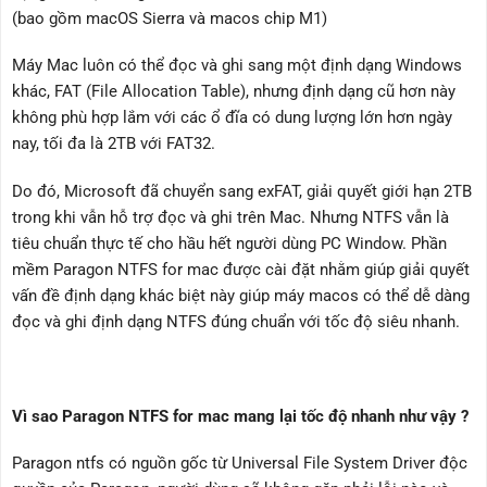
(bao gồm macOS Sierra và macos chip M1)
Máy Mac luôn có thể đọc và ghi sang một định dạng Windows
khác, FAT (File Allocation Table), nhưng định dạng cũ hơn này
không phù hợp lắm với các ổ đĩa có dung lượng lớn hơn ngày
nay, tối đa là 2TB với FAT32.
Do đó, Microsoft đã chuyển sang exFAT, giải quyết giới hạn 2TB
trong khi vẫn hỗ trợ đọc và ghi trên Mac. Nhưng NTFS vẫn là
tiêu chuẩn thực tế cho hầu hết người dùng PC Window. Phần
mềm Paragon NTFS for mac được cài đặt nhằm giúp giải quyết
vấn đề định dạng khác biệt này giúp máy macos có thể dễ dàng
đọc và ghi định dạng NTFS đúng chuẩn với tốc độ siêu nhanh.
Vì sao Paragon NTFS for mac mang lại tốc độ nhanh như vậy ?
Paragon ntfs có nguồn gốc từ Universal File System Driver độc