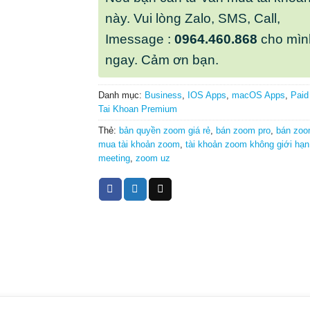
này. Vui lòng Zalo, SMS, Call,
Imessage :
0964.460.868
cho mìn
ngay. Cảm ơn bạn.
Danh mục:
Business
,
IOS Apps
,
macOS Apps
,
Paid
Tai Khoan Premium
Thẻ:
bản quyền zoom giá rẻ
,
bán zoom pro
,
bán zo
mua tài khoản zoom
,
tài khoản zoom không giới hạn
meeting
,
zoom uz