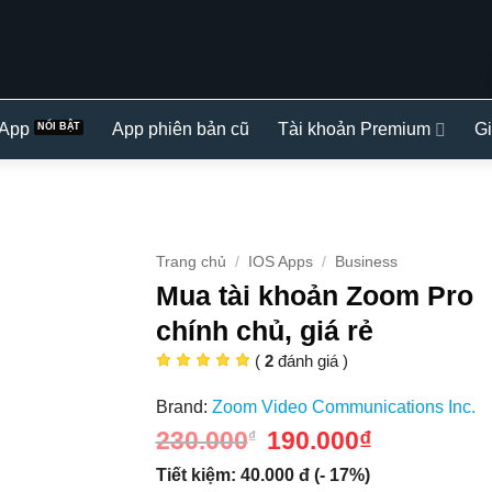
 App
App phiên bản cũ
Tài khoản Premium
Gi
Trang chủ
/
IOS Apps
/
Business
Mua tài khoản Zoom Pro
chính chủ, giá rẻ
(
2
đánh giá )
Brand:
Zoom Video Communications Inc.
230.000
Giá
190.000
₫
Giá
₫
gốc
hiện
là:
tại
Tiết kiệm: 40.000 đ (- 17%)
230.000₫.
là: