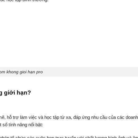
om khong gioi hạn pro
 giới hạn?
ẽ, hỗ trợ làm việc và học tập từ xa, đáp ứng nhu cầu của các doanh
 số tính năng nổi bật:
phép tổ chức các cuộc họp trực tuyến với chất lượng hình ảnh và â