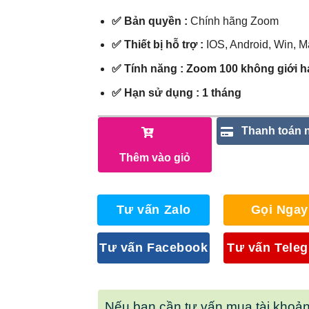
190.000₫.
✅ Bản quyền :
Chính hãng Zoom
✅ Thiết bị hỗ trợ :
IOS, Android, Win, 
✅ Tính năng : Zoom 100 không giới h
✅ Hạn sử dụng : 1 tháng
Thanh toán 
Thêm vào giỏ
Tư vấn Zalo
Gọi Ngay
Tư vấn Facebook
Tư vấn Tele
Nếu bạn cần tư vấn mua tài khoả