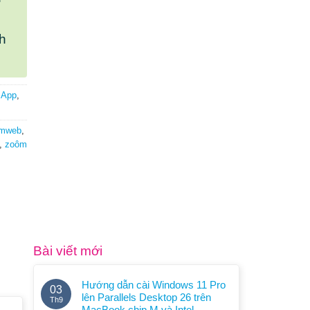
h
 App
,
omweb
,
,
zoôm
Bài viết mới
Hướng dẫn cài Windows 11 Pro
03
lên Parallels Desktop 26 trên
Th9
MacBook chip M và Intel