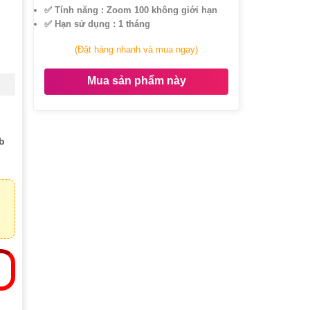
✅ Tính năng : Zoom 100 không giới hạn
Parallels
deskop
✅ Hạn sử dụng : 1 tháng
(Đặt hàng nhanh và mua ngay)
Mua sản phẩm này
b