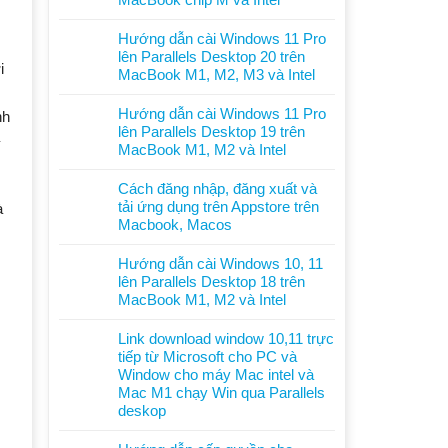
Không
có
Hướng dẫn cài Windows 11 Pro
bình
lên Parallels Desktop 20 trên
i
luận
MacBook M1, M2, M3 và Intel
ở
Không
Hướng
có
Hướng dẫn cài Windows 11 Pro
nh
dẫn
bình
lên Parallels Desktop 19 trên
cài
luận
MacBook M1, M2 và Intel
Windows
ở
Không
11
Hướng
có
Cách đăng nhập, đăng xuất và
Pro
dẫn
bình
tải ứng dụng trên Appstore trên
à
lên
cài
luận
Macbook, Macos
Parallels
Windows
ở
Không
Desktop
11
Hướng
có
Hướng dẫn cài Windows 10, 11
26
Pro
dẫn
bình
lên Parallels Desktop 18 trên
trên
lên
cài
luận
MacBook M1, M2 và Intel
MacBook
Parallels
Windows
ở
Không
chip
Desktop
11
Cách
có
Link download window 10,11 trực
M
20
Pro
đăng
bình
tiếp từ Microsoft cho PC và
và
trên
lên
nhập,
luận
Window cho máy Mac intel và
Intel
MacBook
Parallels
đăng
ở
Mac M1 chạy Win qua Parallels
M1,
Desktop
xuất
Hướng
deskop
M2,
19
và
dẫn
Không
M3
trên
tải
cài
có