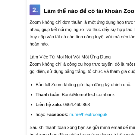
2.
Làm thế nào để có tài khoản Zo
Zoom không chỉ đơn thuần là một ứng dụng họp trực t
nhau, giúp kết nối mọi người và thúc đẩy sự hợp tác
truy cập vào tất cả các tính năng tuyệt vời mà nền t
hoàn hảo.
Làm Việc Từ Mọi Nơi Với Một Ứng Dụng
Zoom không chỉ là công cụ họp trực tuyến; đó là một 
gọi điện, sử dụng bảng trắng, tổ chức và tham gia cuộ
Bản full Zoom không giới hạn đăng ký chính chủ.
Thanh toán
: Bank/Momo/Techcombank
Liên hệ zalo
: 0964.460.868
hoặc
Facebook
:
m.me/hieutruong68
Sau khi thanh toán xong bạn sẽ gửi mình email để mì
hoạt xong bạn đăng nhập trong ứng dụng và trên web 