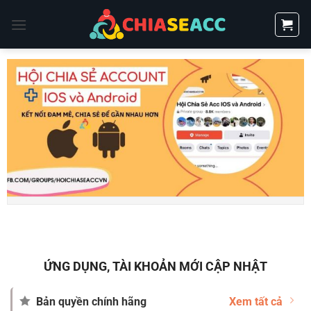
Bỏ
qua
nội
dung
ỨNG DỤNG, TÀI KHOẢN MỚI CẬP NHẬT
Bản quyền chính hãng
Xem tất cả