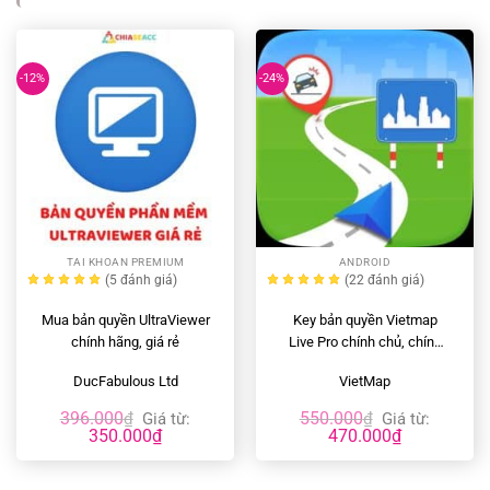
-12%
-24%
TAI KHOAN PREMIUM
ANDROID
(5
đánh giá
)
(22
đánh giá
)
Mua bản quyền UltraViewer
Key bản quyền Vietmap
chính hãng, giá rẻ
Live Pro chính chủ, chính
hãng, giá rẻ
DucFabulous Ltd
VietMap
396.000
550.000
₫
Giá từ:
₫
Giá từ:
350.000
₫
470.000
₫